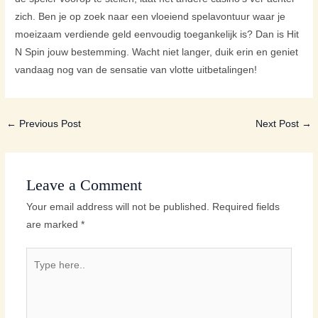
zich. Ben je op zoek naar een vloeiend spelavontuur waar je
moeizaam verdiende geld eenvoudig toegankelijk is? Dan is Hit
N Spin jouw bestemming. Wacht niet langer, duik erin en geniet
vandaag nog van de sensatie van vlotte uitbetalingen!
←
Previous Post
Next Post
→
Leave a Comment
Your email address will not be published.
Required fields
are marked
*
Type
here..