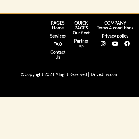
PAGES
QUICK
COMPANY
Home
PAGES
Terms & conditions
Our fleet
Services
Privacy policy
I
Y
F
Partner
FAQ
n
o
a
up
s
u
c
Contact
t
t
e
Us
a
u
b
g
b
o
r
e
o
©Copyright 2024 Alright Reserved | Drivedmv.com
a
k
m