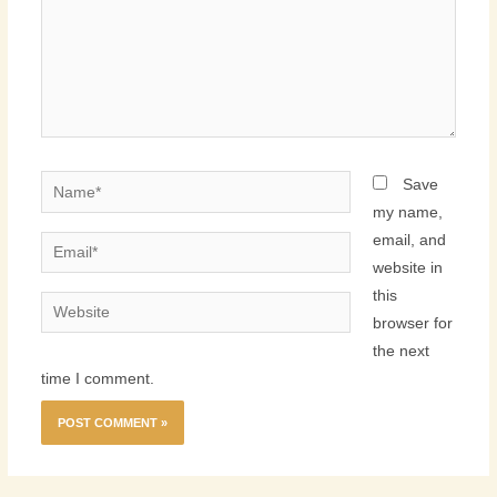
Name*
Save
my name,
email, and
Email*
website in
this
Website
browser for
the next
time I comment.