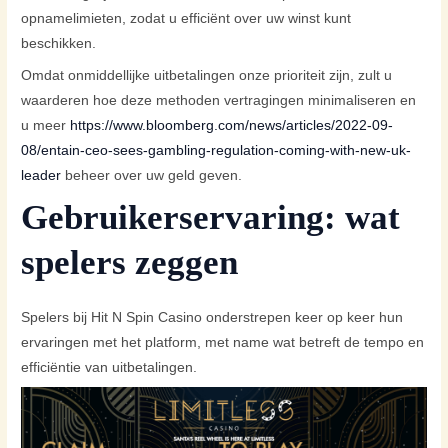
opnamelimieten, zodat u efficiënt over uw winst kunt
beschikken.
Omdat onmiddellijke uitbetalingen onze prioriteit zijn, zult u
waarderen hoe deze methoden vertragingen minimaliseren en
u meer
https://www.bloomberg.com/news/articles/2022-09-
08/entain-ceo-sees-gambling-regulation-coming-with-new-uk-
leader
beheer over uw geld geven.
Gebruikerservaring: wat
spelers zeggen
Spelers bij Hit N Spin Casino onderstrepen keer op keer hun
ervaringen met het platform, met name wat betreft de tempo en
efficiëntie van uitbetalingen.