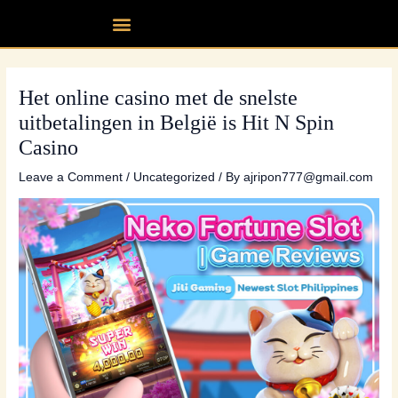
Skip
Post
Menu
Our fleet
Partner up
Contact Us
to
navigation
content
Het online casino met de snelste
uitbetalingen in België is Hit N Spin
Casino
Leave a Comment
/
Uncategorized
/ By
ajripon777@gmail.com