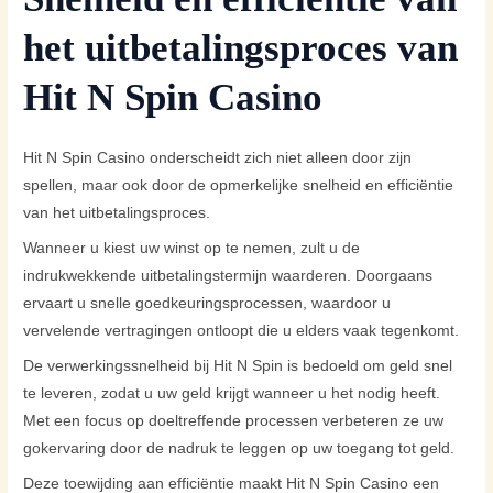
het uitbetalingsproces van
Hit N Spin Casino
Hit N Spin Casino onderscheidt zich niet alleen door zijn
spellen, maar ook door de opmerkelijke snelheid en efficiëntie
van het uitbetalingsproces.
Wanneer u kiest uw winst op te nemen, zult u de
indrukwekkende uitbetalingstermijn waarderen. Doorgaans
ervaart u snelle goedkeuringsprocessen, waardoor u
vervelende vertragingen ontloopt die u elders vaak tegenkomt.
De verwerkingssnelheid bij Hit N Spin is bedoeld om geld snel
te leveren, zodat u uw geld krijgt wanneer u het nodig heeft.
Met een focus op doeltreffende processen verbeteren ze uw
gokervaring door de nadruk te leggen op uw toegang tot geld.
Deze toewijding aan efficiëntie maakt Hit N Spin Casino een