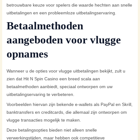
betrouwbare keuze voor spelers die waarde hechten aan snelle
uitbetalingen en een probleemloze uitbetalingservaring.
Betaalmethoden
aangeboden voor vlugge
opnames
Wanneer u de opties voor vlugge uitbetalingen bekijkt, zult u
zien dat Hit N Spin Casino een breed scala aan
betaalmethoden aanbiedt, speciaal ontworpen om uw
uitbetalingservaring te verbeteren.
Voorbeelden hiervan zijn bekende e-wallets als PayPal en Skrill,
banktransfers en creditcards, die allemaal zijn ontworpen om
vlugge transacties mogelijk te maken.
Deze betalingsopties bieden niet alleen snelle
verwerkingstijden, maar hebben ook competitieve