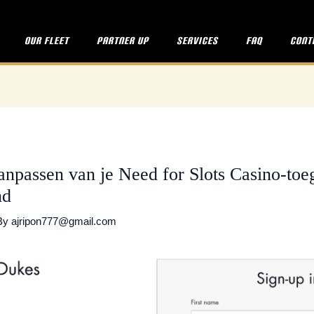
Our fleet
Partner up
Services
FAQ
Cont
anpassen van je Need for Slots Casino-to
nd
By
ajripon777@gmail.com