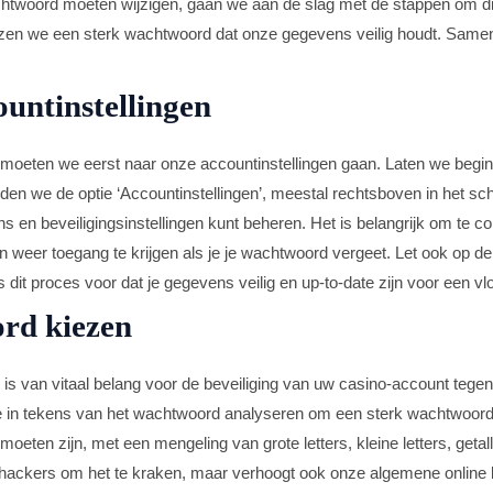
twoord moeten wijzigen, gaan we aan de slag met de stappen om di
iezen we een sterk wachtwoord dat onze gegevens veilig houdt. Sam
untinstellingen
moeten we eerst naar onze accountinstellingen gaan. Laten we begin
en we de optie ‘Accountinstellingen’, meestal rechtsboven in het sche
s en beveiligingsinstellingen kunt beheren. Het is belangrijk om te con
n weer toegang te krijgen als je je wachtwoord vergeet. Let ook op de
s dit proces voor dat je gegevens veilig en up-to-date zijn voor een vlo
rd kiezen
is van vitaal belang voor de beveiliging van uw casino-account tege
ie in tekens van het wachtwoord analyseren om een sterk wachtwoord 
eten zijn, met een mengeling van grote letters, kleine letters, geta
 hackers om het te kraken, maar verhoogt ook onze algemene online b