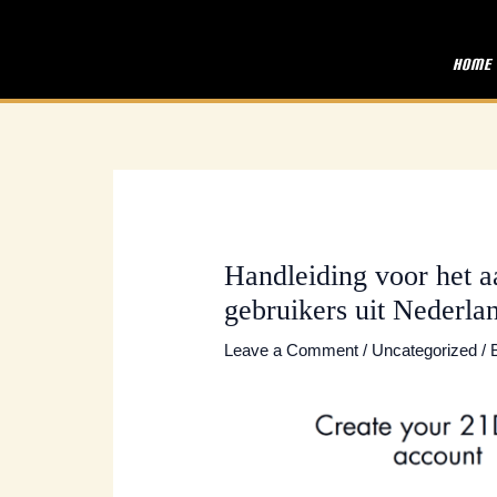
Skip
Post
to
navigation
Home
content
Handleiding voor het a
gebruikers uit Nederla
Leave a Comment
/
Uncategorized
/ 