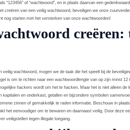
ls “123456” of “wachtwoord”, en in plaats daarvan een gedenkwaard
het creëren van een veilig wachtwoord, beveiligen we onze zuurverdi
t nog starten met het versterken van onze wachtwoorden!
wachtwoord creëren: 
 veilig wachtwoord, mogen we de taak die het speelt bij de beveiligi
gel is om te richten naar een wachtwoordlengte van op zijn minst 12 
gelijke hackers wordt om het te hacken. Maar het is niet alleen de le
en kapitalen en onderkast, getallen en bijzondere symbolen samenvo
lgemene zinnen of gemakkelijk te raden informatie. Beschouw in plaats
maakt het eenvoudiger om te bewaren en daarnaast veilig. Door deze e
r veiligstellen tegen illegale toegang.