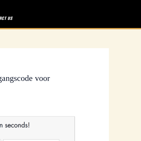
act Us
egangscode voor