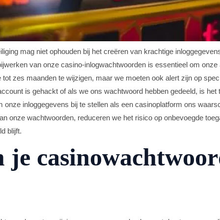
iging mag niet ophouden bij het creëren van krachtige inloggegevens
bijwerken van onze casino-inlogwachtwoorden is essentieel om onze 
ot zes maanden te wijzigen, maar we moeten ook alert zijn op specifi
count is gehackt of als we ons wachtwoord hebben gedeeld, is het tij
 onze inloggegevens bij te stellen als een casinoplatform ons waars
n van onze wachtwoorden, reduceren we het risico op onbevoegde toeg
 blijft.
 je casinowachtwoor