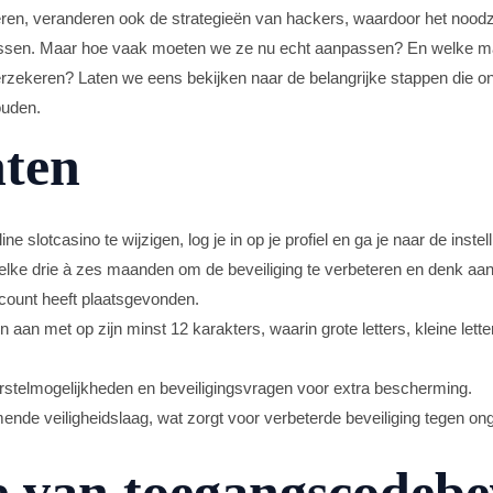
deren, veranderen ook de strategieën van hackers, waardoor het nood
assen. Maar hoe vaak moeten we ze nu echt aanpassen? En welke m
verzekeren? Laten we eens bekijken naar de belangrijke stappen die o
ouden.
hten
e slotcasino te wijzigen, log je in op je profiel en ga je naar de inste
ke drie à zes maanden om de beveiliging te verbeteren en denk aan e
count heeft plaatsgevonden.
aan met op zijn minst 12 karakters, waarin grote letters, kleine letter
erstelmogelijkheden en beveiligingsvragen voor extra bescherming.
ende veiligheidslaag, wat zorgt voor verbeterde beveiliging tegen on
e van toegangscodebe