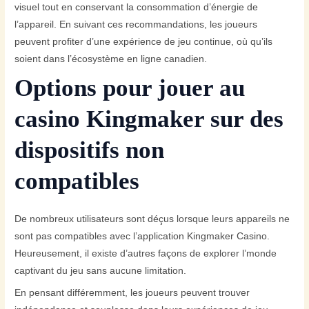
visuel tout en conservant la consommation d’énergie de
l’appareil. En suivant ces recommandations, les joueurs
peuvent profiter d’une expérience de jeu continue, où qu’ils
soient dans l’écosystème en ligne canadien.
Options pour jouer au
casino Kingmaker sur des
dispositifs non
compatibles
De nombreux utilisateurs sont déçus lorsque leurs appareils ne
sont pas compatibles avec l’application Kingmaker Casino.
Heureusement, il existe d’autres façons de explorer l’monde
captivant du jeu sans aucune limitation.
En pensant différemment, les joueurs peuvent trouver