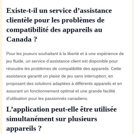
Existe-t-il un service d’assistance
clientèle pour les problèmes de
compatibilité des appareils au
Canada ?
Pour les joueurs souhaitant à la liberté et à une expérience de
jeu fluide, un service d’assistance client est disponible pour
résoudre les problèmes de compatibilité des appareils. Cette
assistance garantit un plaisir de jeu sans interruption, en
proposant des solutions adaptées à différents appareils et en
assurant un fonctionnement optimal et une grande facilité
d’utilisation pour les passionnés canadiens.
L’application peut-elle être utilisée
simultanément sur plusieurs
appareils ?