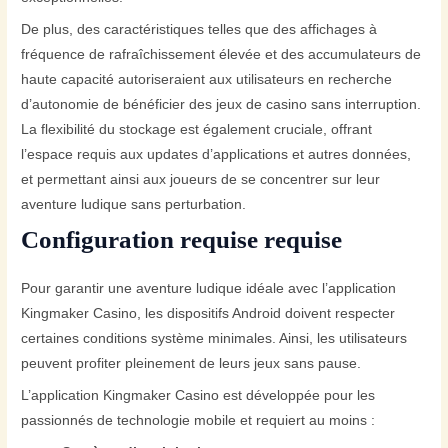
De plus, des caractéristiques telles que des affichages à
fréquence de rafraîchissement élevée et des accumulateurs de
haute capacité autoriseraient aux utilisateurs en recherche
d’autonomie de bénéficier des jeux de casino sans interruption.
La flexibilité du stockage est également cruciale, offrant
l’espace requis aux updates d’applications et autres données,
et permettant ainsi aux joueurs de se concentrer sur leur
aventure ludique sans perturbation.
Configuration requise requise
Pour garantir une aventure ludique idéale avec l’application
Kingmaker Casino, les dispositifs Android doivent respecter
certaines conditions système minimales. Ainsi, les utilisateurs
peuvent profiter pleinement de leurs jeux sans pause.
L’application Kingmaker Casino est développée pour les
passionnés de technologie mobile et requiert au moins :