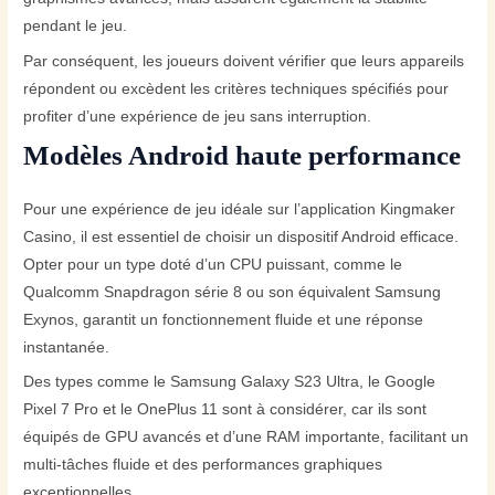
pendant le jeu.
Par conséquent, les joueurs doivent vérifier que leurs appareils
répondent ou excèdent les critères techniques spécifiés pour
profiter d’une expérience de jeu sans interruption.
Modèles Android haute performance
Pour une expérience de jeu idéale sur l’application Kingmaker
Casino, il est essentiel de choisir un dispositif Android efficace.
Opter pour un type doté d’un CPU puissant, comme le
Qualcomm Snapdragon série 8 ou son équivalent Samsung
Exynos, garantit un fonctionnement fluide et une réponse
instantanée.
Des types comme le Samsung Galaxy S23 Ultra, le Google
Pixel 7 Pro et le OnePlus 11 sont à considérer, car ils sont
équipés de GPU avancés et d’une RAM importante, facilitant un
multi-tâches fluide et des performances graphiques
exceptionnelles.