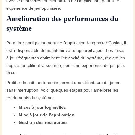
avec les nouvelles fonctionnalités de l’application, pour une
expérience de jeu optimisée.
Amélioration des performances du
système
Pour tirer parti pleinement de l’application Kingmaker Casino, il
est indispensable de maintenir votre appareil à jour. Les mises
à jour fréquentes optimisent l’efficacité du système, réglent les
bugs et amplifient la sécurité, pour une expérience de jeu plus
lisse.
Profiter de cette autonomie permet aux utilisateurs de jouer
sans interruption. Voici quelques étapes pour améliorer les
rendements du système :
Mises à jour logicielles
Mise à jour de l’application
Gestion des ressources