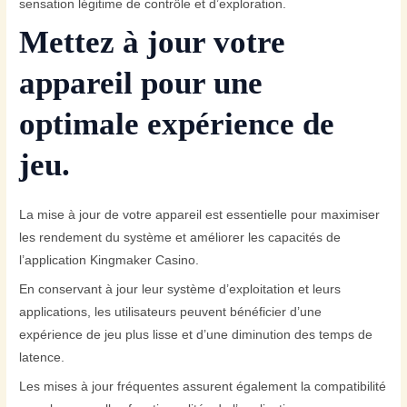
sensation légitime de contrôle et d’exploration.
Mettez à jour votre
appareil pour une
optimale expérience de
jeu.
La mise à jour de votre appareil est essentielle pour maximiser
les rendement du système et améliorer les capacités de
l’application Kingmaker Casino.
En conservant à jour leur système d’exploitation et leurs
applications, les utilisateurs peuvent bénéficier d’une
expérience de jeu plus lisse et d’une diminution des temps de
latence.
Les mises à jour fréquentes assurent également la compatibilité