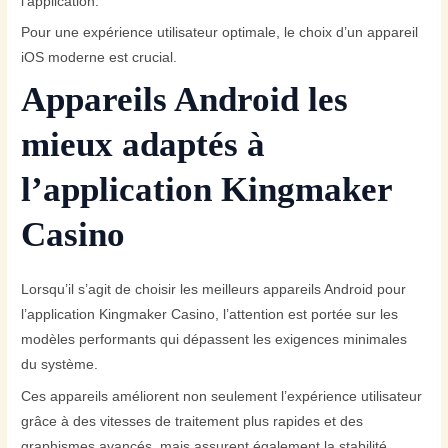
l’application.
Pour une expérience utilisateur optimale, le choix d’un appareil
iOS moderne est crucial.
Appareils Android les
mieux adaptés à
l’application Kingmaker
Casino
Lorsqu’il s’agit de choisir les meilleurs appareils Android pour
l’application Kingmaker Casino, l’attention est portée sur les
modèles performants qui dépassent les exigences minimales
du système.
Ces appareils améliorent non seulement l’expérience utilisateur
grâce à des vitesses de traitement plus rapides et des
graphismes avancés, mais assurent également la stabilité