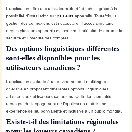
L’application offre aux utilisateurs liberté de choix grâce à la
possibilité d’installation sur
plusieurs
appareils. Toutefois, la
gestion des connexions est nécessaire ; l’accès simultané
depuis plusieurs appareils est souvent limité afin de garantir la
sécurité et l’intégrité des comptes.
Des options linguistiques différentes
sont-elles disponibles pour les
utilisateurs canadiens ?
L’application s’adapte à un environnement multilingue et
diversifié en proposant différentes options linguistiques
adaptées aux utilisateurs canadiens. Cette fonctionnalité
témoigne de l’engagement de l’application à offrir une
expérience de jeu polyvalente et inclusive à un public mondial.
Existe-t-il des limitations régionales
pour les joueurs canadiens ?