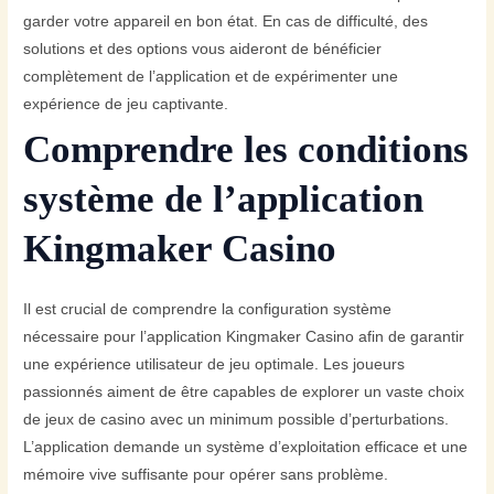
garder votre appareil en bon état. En cas de difficulté, des
solutions et des options vous aideront de bénéficier
complètement de l’application et de expérimenter une
expérience de jeu captivante.
Comprendre les conditions
système de l’application
Kingmaker Casino
Il est crucial de comprendre la configuration système
nécessaire pour l’application Kingmaker Casino afin de garantir
une expérience utilisateur de jeu optimale. Les joueurs
passionnés aiment de être capables de explorer un vaste choix
de jeux de casino avec un minimum possible d’perturbations.
L’application demande un système d’exploitation efficace et une
mémoire vive suffisante pour opérer sans problème.