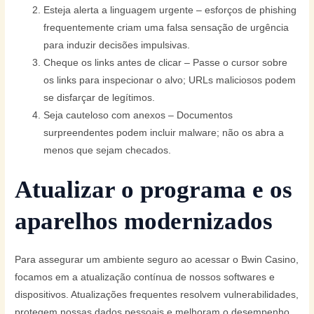
Esteja alerta a linguagem urgente – esforços de phishing
frequentemente criam uma falsa sensação de urgência
para induzir decisões impulsivas.
Cheque os links antes de clicar – Passe o cursor sobre
os links para inspecionar o alvo; URLs maliciosos podem
se disfarçar de legítimos.
Seja cauteloso com anexos – Documentos
surpreendentes podem incluir malware; não os abra a
menos que sejam checados.
Atualizar o programa e os
aparelhos modernizados
Para assegurar um ambiente seguro ao acessar o Bwin Casino,
focamos em a atualização contínua de nossos softwares e
dispositivos. Atualizações frequentes resolvem vulnerabilidades,
protegem nossas dados pessoais e melhoram o desempenho