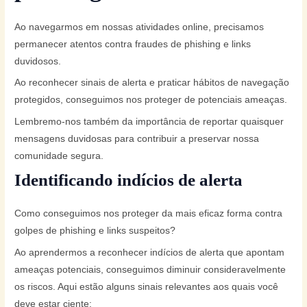
Ao navegarmos em nossas atividades online, precisamos
permanecer atentos contra fraudes de phishing e links
duvidosos.
Ao reconhecer sinais de alerta e praticar hábitos de navegação
protegidos, conseguimos nos proteger de potenciais ameaças.
Lembremo-nos também da importância de reportar quaisquer
mensagens duvidosas para contribuir a preservar nossa
comunidade segura.
Identificando indícios de alerta
Como conseguimos nos proteger da mais eficaz forma contra
golpes de phishing e links suspeitos?
Ao aprendermos a reconhecer indícios de alerta que apontam
ameaças potenciais, conseguimos diminuir consideravelmente
os riscos. Aqui estão alguns sinais relevantes aos quais você
deve estar ciente: