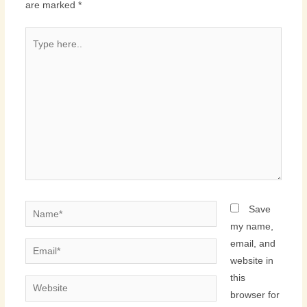
are marked
*
Type
here..
Name*
Save
my name,
email, and
Email*
website in
this
Website
browser for