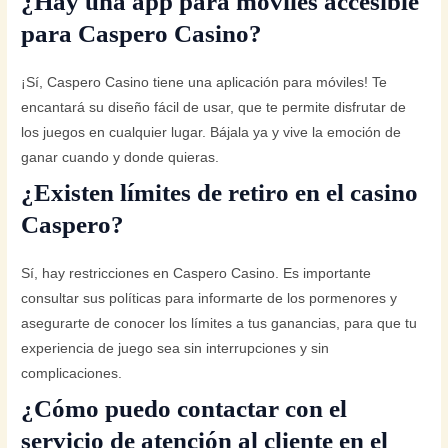
¿Hay una app para móviles accesible
para Caspero Casino?
¡Sí, Caspero Casino tiene una aplicación para móviles! Te
encantará su diseño fácil de usar, que te permite disfrutar de
los juegos en cualquier lugar. Bájala ya y vive la emoción de
ganar cuando y donde quieras.
¿Existen límites de retiro en el casino
Caspero?
Sí, hay restricciones en Caspero Casino. Es importante
consultar sus políticas para informarte de los pormenores y
asegurarte de conocer los límites a tus ganancias, para que tu
experiencia de juego sea sin interrupciones y sin
complicaciones.
¿Cómo puedo contactar con el
servicio de atención al cliente en el