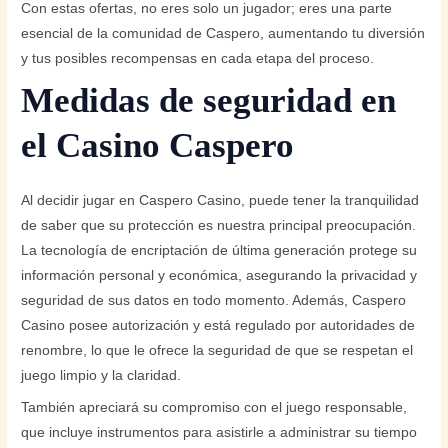
Con estas ofertas, no eres solo un jugador; eres una parte
esencial de la comunidad de Caspero, aumentando tu diversión
y tus posibles recompensas en cada etapa del proceso.
Medidas de seguridad en
el Casino Caspero
Al decidir jugar en Caspero Casino, puede tener la tranquilidad
de saber que su protección es nuestra principal preocupación.
La tecnología de encriptación de última generación protege su
información personal y económica, asegurando la privacidad y
seguridad de sus datos en todo momento. Además, Caspero
Casino posee autorización y está regulado por autoridades de
renombre, lo que le ofrece la seguridad de que se respetan el
juego limpio y la claridad.
También apreciará su compromiso con el juego responsable,
que incluye instrumentos para asistirle a administrar su tiempo