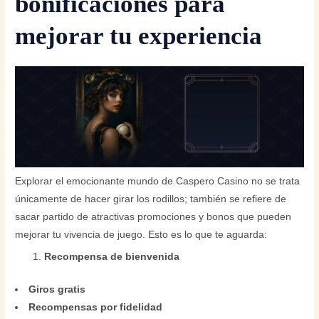
bonificaciones para
mejorar tu experiencia
Explorar el emocionante mundo de Caspero Casino no se trata
únicamente de hacer girar los rodillos; también se refiere de
sacar partido de atractivas promociones y bonos que pueden
mejorar tu vivencia de juego. Esto es lo que te aguarda:
Recompensa de bienvenida
Giros gratis
Recompensas por fidelidad