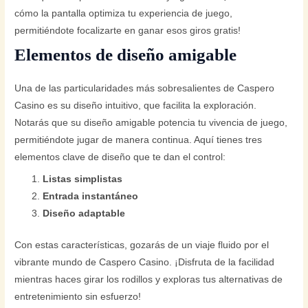
cómo la pantalla optimiza tu experiencia de juego,
permitiéndote focalizarte en ganar esos giros gratis!
Elementos de diseño amigable
Una de las particularidades más sobresalientes de Caspero
Casino es su diseño intuitivo, que facilita la exploración.
Notarás que su diseño amigable potencia tu vivencia de juego,
permitiéndote jugar de manera continua. Aquí tienes tres
elementos clave de diseño que te dan el control:
Listas simplistas
Entrada instantáneo
Diseño adaptable
Con estas características, gozarás de un viaje fluido por el
vibrante mundo de Caspero Casino. ¡Disfruta de la facilidad
mientras haces girar los rodillos y exploras tus alternativas de
entretenimiento sin esfuerzo!