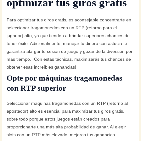
optimizar tus giros gratis
Para optimizar tus giros gratis, es aconsejable concentrarte en
seleccionar tragamonedas con un RTP (retorno para el
jugador) alto, ya que tienden a brindar superiores chances de
tener éxito. Adicionalmente, manejar tu dinero con astucia te
garantiza alargar tu sesión de juego y gozar de la diversión por
más tiempo. ¡Con estas técnicas, maximizarás tus chances de
obtener esas increíbles ganancias!
Opte por máquinas tragamonedas
con RTP superior
Seleccionar máquinas tragamonedas con un RTP (retorno al
apostador) alto es esencial para maximizar tus giros gratis,
sobre todo porque estos juegos están creados para
proporcionarte una más alta probabilidad de ganar. Al elegir
slots con un RTP más elevado, mejoras tus ganancias