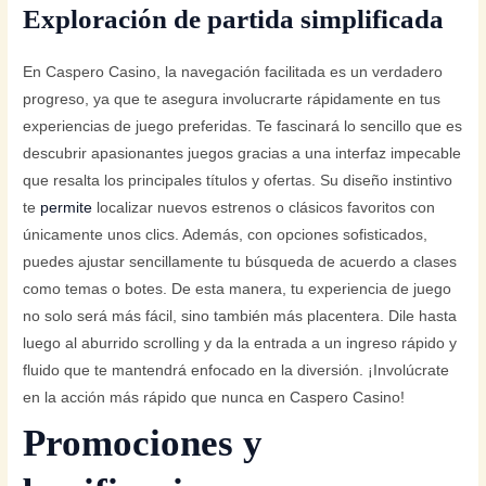
Exploración de partida simplificada
En Caspero Casino, la navegación facilitada es un verdadero
progreso, ya que te asegura involucrarte rápidamente en tus
experiencias de juego preferidas. Te fascinará lo sencillo que es
descubrir apasionantes juegos gracias a una interfaz impecable
que resalta los principales títulos y ofertas. Su diseño instintivo
te
permite
localizar nuevos estrenos o clásicos favoritos con
únicamente unos clics. Además, con opciones sofisticados,
puedes ajustar sencillamente tu búsqueda de acuerdo a clases
como temas o botes. De esta manera, tu experiencia de juego
no solo será más fácil, sino también más placentera. Dile hasta
luego al aburrido scrolling y da la entrada a un ingreso rápido y
fluido que te mantendrá enfocado en la diversión. ¡Involúcrate
en la acción más rápido que nunca en Caspero Casino!
Promociones y