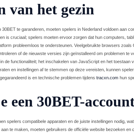
en van het gezin
 30BET te garanderen, moeten spelers in Nederland voldoen aan co
ten is cruciaal; spelers moeten ervoor zorgen dat hun computers, ta
tform probleemloos te ondersteunen. Veelgebruikte browsers zoals 
troleren of de nieuwste versies zijn geïnstalleerd om problemen te
 in de functionaliteit; het inschakelen van JavaScript en het toestaan
araten en instellingen af te stemmen op deze vereisten, kunnen spele
l gegarandeerd is en technische problemen tijdens
tracxn.com
hun spe
e een 30BET-account
n spelers compatibele apparaten en de juiste instellingen nodig, wa
an te maken, moeten gebruikers de officiële website bezoeken en de