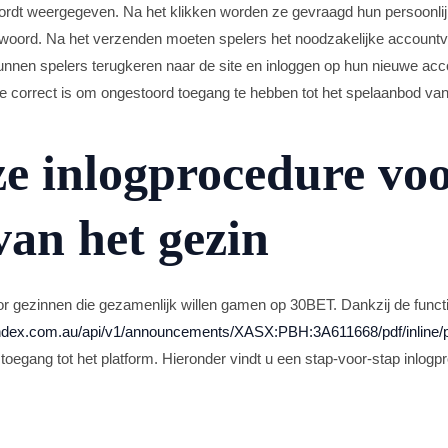
wordt weergegeven. Na het klikken worden ze gevraagd hun persoonlij
ord. Na het verzenden moeten spelers het noodzakelijke accountveri
kunnen spelers terugkeren naar de site en inloggen op hun nieuwe acco
atie correct is om ongestoord toegang te hebben tot het spelaanbod v
ze inlogprocedure vo
van het gezin
oor gezinnen die gezamenlijk willen gamen op 30BET. Dankzij de func
etindex.com.au/api/v1/announcements/XASX:PBH:3A611668/pdf/inline
oegang tot het platform. Hieronder vindt u een stap-voor-stap inlogp