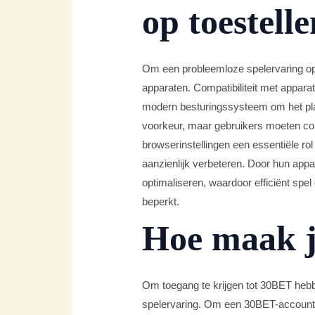
op toestell
Om een probleemloze spelervaring op
apparaten. Compatibiliteit met appara
modern besturingssysteem om het pla
voorkeur, maar gebruikers moeten con
browserinstellingen een essentiële rol
aanzienlijk verbeteren. Door hun app
optimaliseren, waardoor efficiënt spe
beperkt.
Hoe maak j
Om toegang te krijgen tot 30BET hebbe
spelervaring. Om een 30BET-account a