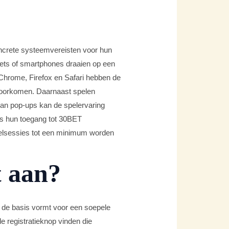
ncrete systeemvereisten voor hun
blets of smartphones draaien op een
Chrome, Firefox en Safari hebben de
 voorkomen. Daarnaast spelen
 van pop-ups kan de spelervaring
rs hun toegang tot 30BET
lsessies tot een minimum worden
 aan?
t de basis vormt voor een soepele
 registratieknop vinden die