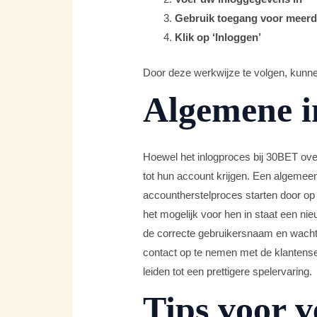
Gebruik toegang voor meerd
Klik op ‘Inloggen’
Door deze werkwijze te volgen, kunne
Algemene i
Hoewel het inlogproces bij 30BET ov
tot hun account krijgen. Een algemee
accountherstelproces starten door op 
het mogelijk voor hen in staat een ni
de correcte gebruikersnaam en wacht
contact op te nemen met de klantens
leiden tot een prettigere spelervaring.
Tips voor 