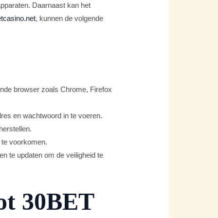
apparaten. Daarnaast kan het
tcasino.net
, kunnen de volgende
unde browser zoals Chrome, Firefox
dres en wachtwoord in te voeren.
herstellen.
n te voorkomen.
ten te updaten om de veiligheid te
tot 30BET