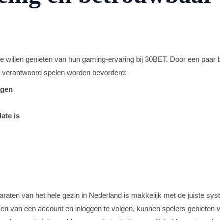
die willen genieten van hun gaming-ervaring bij 30BET. Door een paar
n verantwoord spelen worden bevorderd:
ngen
ate is
raten van het hele gezin in Nederland is makkelijk met de juiste sy
 van een account en inloggen te volgen, kunnen spelers genieten va