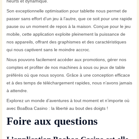
heurts et dynamique.
Son exceptionnelle optimisation pour tablette nous permet de
passer sans effort d’un jeu à l’autre, que ce soit pour une rapide
pause ou un moment de repos à la maison. Conçue pour le jeu
mobile, cette application exploite pleinement la puissance de
nos appareils, offrant des graphismes et des caractéristiques
qui nous captivent sans le moindre accroc.
Nous pouvons facilement accéder aux promotions, gérer nos
comptes et profiter de nos machines à sous ou jeux de table
préférés où que nous soyons. Grâce à une conception efficace
et à des temps de téléchargement rapides, nous n’avons jamais
à attendre.
Explorez un monde d’aventures à tout moment et n’importe où
avec BoaBoa Casino : la liberté au bout des doigts !
Foire aux questions