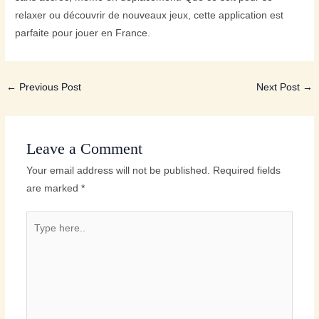
relaxer ou découvrir de nouveaux jeux, cette application est
parfaite pour jouer en France.
←
Previous Post
Next Post
→
Leave a Comment
Your email address will not be published.
Required fields
are marked
*
Type
here..