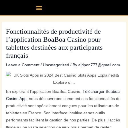
Skip
Post
Menu
Our fleet
Partner up
Contact Us
to
navigation
content
Fonctionnalités de productivité de
l’application BoaBoa Casino pour
tablettes destinées aux participants
français
Leave a Comment
/
Uncategorized
/ By
ajripon777@gmail.com
En explorant l’application BoaBoa Casino,
Télécharger Boaboa
Casino App
, nous découvrirons comment ses fonctionnalités de
productivité sont spécialement conçues pour les utilisateurs de
tablettes en France. Son interface intuitive et ses outils
performants facilitent la gestion de nos parties. De plus, l’accès
fluide à une vaste sélection de jeux nous permet de rester