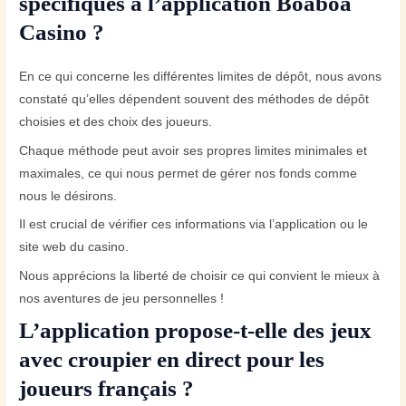
spécifiques à l’application Boaboa
Casino ?
En ce qui concerne les différentes limites de dépôt, nous avons
constaté qu’elles dépendent souvent des méthodes de dépôt
choisies et des choix des joueurs.
Chaque méthode peut avoir ses propres limites minimales et
maximales, ce qui nous permet de gérer nos fonds comme
nous le désirons.
Il est crucial de vérifier ces informations via l’application ou le
site web du casino.
Nous apprécions la liberté de choisir ce qui convient le mieux à
nos aventures de jeu personnelles !
L’application propose-t-elle des jeux
avec croupier en direct pour les
joueurs français ?