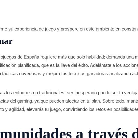
me su experiencia de juego y prospere en este ambiente en constant
anar
ideojuegos de España requiere más que solo habilidad; demanda una men
cación planificada, que es la llave del éxito. Adelántate a los accion
a tácticas novedosas y mejora tus técnicas ganadoras analizando actu
s los enfoques no tradicionales: ser inesperado puede ser tu ventaj
cias del gaming, ya que pueden afectar en tu plan. Sobre todo, mantén
 agilidad, elevarás tu juego, convirtiendo los retos en posibilidades
munidades a través d