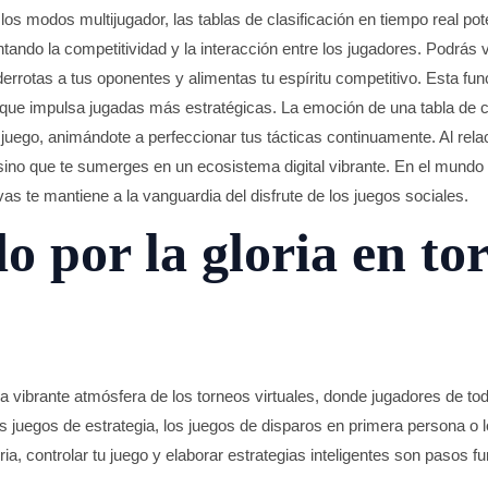
os modos multijugador, las tablas de clasificación en tiempo real po
ntando la competitividad y la interacción entre los jugadores. Podrá
derrotas a tus oponentes y alimentas tu espíritu competitivo. Esta fu
 lo que impulsa jugadas más estratégicas. La emoción de una tabla de 
 juego, animándote a perfeccionar tus tácticas continuamente. Al rela
 sino que te sumerges en un ecosistema digital vibrante. En el mundo
as te mantiene a la vanguardia del disfrute de los juegos sociales.
 por la gloria en to
n la vibrante atmósfera de los torneos virtuales, donde jugadores de 
os juegos de estrategia, los juegos de disparos en primera persona o 
ria, controlar tu juego y elaborar estrategias inteligentes son pasos 