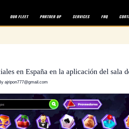
Our fleet
Partner up
Services
FAQ
Cont
ciales en España en la aplicación del sala
By
ajripon777@gmail.com