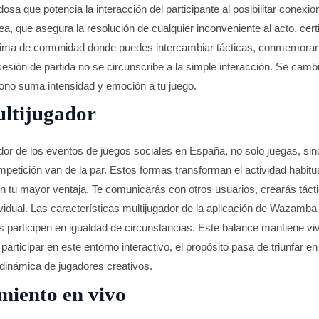
sa que potencia la interacción del participante al posibilitar conexi
a, que asegura la resolución de cualquier inconveniente al acto, certi
lima de comunidad donde puedes intercambiar tácticas, conmemorar t
 sesión de partida no se circunscribe a la simple interacción. Se camb
ono suma intensidad y emoción a tu juego.
ltijugador
ador de los eventos de juegos sociales en España, no solo juegas, s
petición van de la par. Estos formas transforman el actividad habitua
 tu mayor ventaja. Te comunicarás con otros usuarios, crearás tácti
ividual. Las características multijugador de la aplicación de Wazamba 
tes participen en igualdad de circunstancias. Este balance mantiene v
articipar en este entorno interactivo, el propósito pasa de triunfar en 
 dinámica de jugadores creativos.
miento en vivo