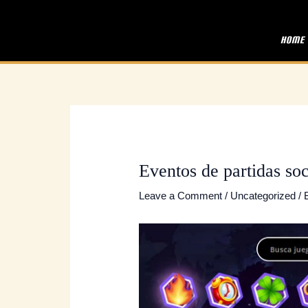
Skip
Post
to
navigation
Home
content
Eventos de partidas so
Leave a Comment
/
Uncategorized
/ 