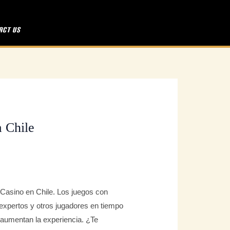
act Us
a Chile
 Casino en Chile. Los juegos con
 expertos y otros jugadores en tiempo
 aumentan la experiencia. ¿Te