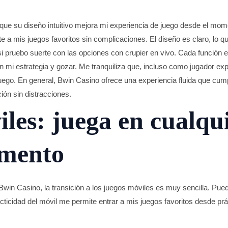
 que su diseño intuitivo mejora mi experiencia de juego desde el mo
e a mis juegos favoritos sin complicaciones. El diseño es claro, lo que
pruebo suerte con las opciones con crupier en vivo. Cada función e
mi estrategia y gozar. Me tranquiliza que, incluso como jugador exp
uego. En general, Bwin Casino ofrece una experiencia fluida que cump
ión sin distracciones.
les: juega en cualqui
omento
 Bwin Casino, la transición a los juegos móviles es muy sencilla. Pue
cticidad del móvil me permite entrar a mis juegos favoritos desde prá