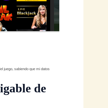
el juego, sabiendo que mi datos
igable de