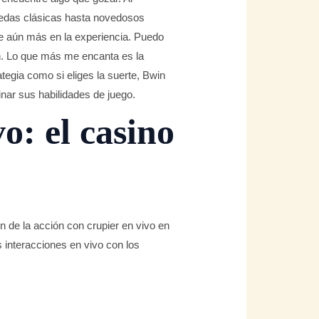
nedas clásicas hasta novedosos
e aún más en la experiencia. Puedo
ón. Lo que más me encanta es la
ategia como si eliges la suerte, Bwin
inar sus habilidades de juego.
o: el casino
 de la acción con crupier en vivo en
 interacciones en vivo con los