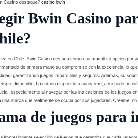
in Casino destaque?
casino bwin
legir Bwin Casino par
hile?
ínea en Chile, Bwin Casino destaca como una magnífica opción por var
erimentado de primera mano su compromiso con la excelencia, lo que
stidad, garantizando juegos imparciales y seguros. Además, su soport
 siempre disponible, ha estado dispuesto a ayudarme, a menudo brin
rucial, especialmente al navegar por las intricaciones de los juegos en
con una marca que realmente se ocupa por sus jugadores. Créeme, no 
ama de juegos para i
a impresionante selección de juegos que garantiza que cada jugador 