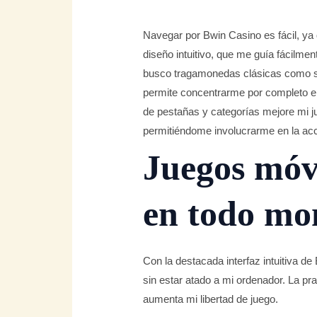
Navegar por Bwin Casino es fácil, ya
diseño intuitivo, que me guía fácilment
busco tragamonedas clásicas como si 
permite concentrarme por completo en 
de pestañas y categorías mejore mi j
permitiéndome involucrarme en la acc
Juegos móvi
en todo m
Con la destacada interfaz intuitiva de
sin estar atado a mi ordenador. La pra
aumenta mi libertad de juego.