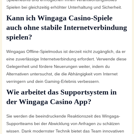
Spielen bei gleichzeitig erhöhter Unterhaltung und Sicherheit.
Kann ich Wingaga Casino-Spiele
auch ohne stabile Internetverbindung
spielen?
Wingagas Offline-Spielmodus ist derzeit nicht zugänglich, da er
eine zuverlässige Internetverbindung erfordert. Verwende diese
Gelegenheit und fördere Neuerungen weiter, indem du
Alternativen untersuchst, die die Abhängigkeit vom Internet
verringern und dein Gaming-Erlebnis verbessern.
Wie arbeitet das Supportsystem in
der Wingaga Casino App?
Sie werden die beeindruckende Reaktionszeit des Wingaga-
Supportteams bei der Abwicklung von Anfragen zu schätzen
wissen. Dank modernster Technik bietet das Team innovativen