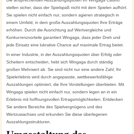
Die ansprechenden Auszahlungsquoten im Wingaga Casino
stellen sicher, dass der Spielspaß nicht mit dem Spielen aufhört.
Sie spielen nicht einfach nur, sondern agieren strategisch in
einem Umfeld, in dem große Auszahlungsquoten Ihre Erträge
erhöhen. Durch die Ausrichtung auf Wertvergleiche und
Konkurrenzvorteile garantiert Wingaga, dass jeder Dreh und
jede Einsatz eine lukrative Chance auf maximale Ertrag bietet.
In einer Industrie, in der Auszahlungsquoten über Erfolg oder
Scheitern entscheiden, hebt sich Wingaga durch ständig
großen Mehrwert ab. Sie sind nicht nur eine andere Zahl; Ihr
Spielerlebnis wird durch angepasste, wettbewerbsfähige
Auszahlungen optimiert, die Ihre Vorstellungen überbieten. Mit
Wingaga spielen nicht einfach nur, sondern legen an in ein
Erlebnis mit hoffnungsvollen Ertragsmöglichkeiten. Entdecken
Sie andere Bereiche des Spielvergnügens und des
Wertzuwachses und erkunden Sie diese überlegenen
Auszahlungsstrukturen.