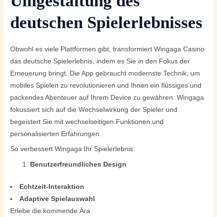
Umgestaltung des
deutschen Spielerlebnisses
Obwohl es viele Plattformen gibt, transformiert Wingaga Casino
das deutsche Spielerlebnis, indem es Sie in den Fokus der
Erneuerung bringt. Die App gebraucht modernste Technik, um
mobiles Spielen zu revolutionieren und Ihnen ein flüssiges und
packendes Abenteuer auf Ihrem Device zu gewähren. Wingaga
fokussiert sich auf die Wechselwirkung der Spieler und
begeistert Sie mit wechselseitigen Funktionen und
personalisierten Erfahrungen.
So verbessert Wingaga Ihr Spielerlebnis:
Benutzerfreundliches Design
Echtzeit-Interaktion
Adaptive Spielauswahl
Erlebe die kommende Ära