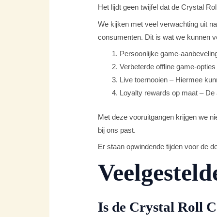
Het lijdt geen twijfel dat de Crystal 
We kijken met veel verwachting uit n
consumenten. Dit is wat we kunnen v
Persoonlijke game-aanbevelin
Verbeterde offline game-opties 
Live toernooien – Hiermee kun
Loyalty rewards op maat – De 
Met deze vooruitgangen krijgen we ni
bij ons past.
Er staan opwindende tijden voor de de
Veelgesteld
Is de Crystal Roll