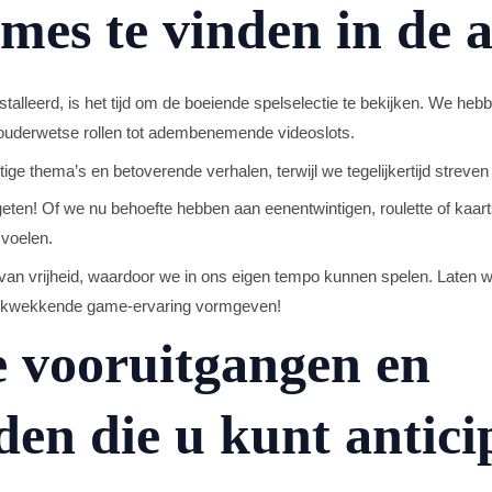
mes te vinden in de 
stalleerd, is het tijd om de boeiende spelselectie te bekijken. We he
 ouderwetse rollen tot adembenemende videoslots.
ige thema’s en betoverende verhalen, terwijl we tegelijkertijd streve
geten! Of we nu behoefte hebben aan eenentwintigen, roulette of kaa
 voelen.
 van vrijheid, waardoor we in ons eigen tempo kunnen spelen. Laten w
drukwekkende game-ervaring vormgeven!
 vooruitgangen en
en die u kunt antici