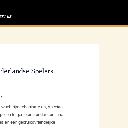
act Us
derlandse Spelers
ine wachtrijmechanisme op, speciaal
spellen te genieten zonder continue
es en een gebruiksvriendelijke