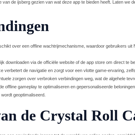
je van de ijsberg gezien van wat deze app te bieden heeft. Laten we
ndingen
schikt over een offline wachtrijmechanisme, waardoor gebruikers u
k downloaden via de officiële website of de app store om direct te 
e verbetert de navigatie en zorgt voor een vlotte game-ervaring, zelfs 
ntuele zorgen over verbroken verbindingen weg, wat de algehele tevr
e offline gameplay te optimaliseren en gepersonaliseerde beloningen
 wordt geoptimaliseerd.
van de Crystal Roll 