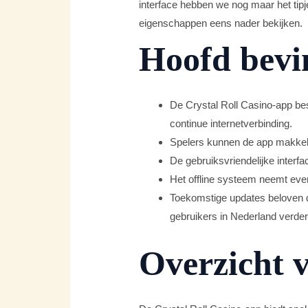
interface hebben we nog maar het tip
eigenschappen eens nader bekijken.
Hoofd bevi
De Crystal Roll Casino-app be
continue internetverbinding.
Spelers kunnen de app makkelij
De gebruiksvriendelijke interfac
Het offline systeem neemt eve
Toekomstige updates beloven d
gebruikers in Nederland verder
Overzicht 