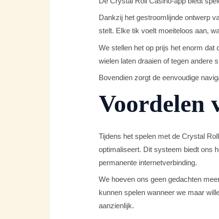
De Crystal Roll Casino-app biedt spel
Dankzij het gestroomlijnde ontwerp va
stelt. Elke tik voelt moeiteloos aan,
We stellen het op prijs het enorm dat
wielen laten draaien of tegen andere
Bovendien zorgt de eenvoudige naviga
Voordelen v
Tijdens het spelen met de Crystal Ro
optimaliseert. Dit systeem biedt ons 
permanente internetverbinding.
We hoeven ons geen gedachten meer t
kunnen spelen wanneer we maar willen.
aanzienlijk.