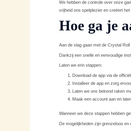
We hebben de controle over onze game
vrijheid ons spelplezier en creëert h
Hoe ga je a
Aan de slag gaan met de Crystal Roll 
Dankzij een snelle en eenvoudige inst
Laten we erin stappen:
Download de app via de officiël
Installeer de app en zorg ervo
Laten we ons bekend raken met
Maak een account aan en laten 
Wanneer we deze stappen hebben gevol
De mogelijkheden zijn grenzeloos en 