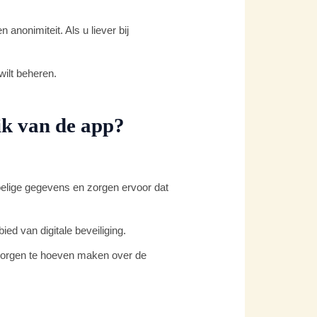
anonimiteit. Als u liever bij
ilt beheren.
uik van de app?
elige gegevens en zorgen ervoor dat
ed van digitale beveiliging.
e zorgen te hoeven maken over de