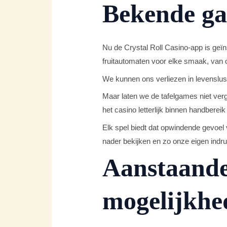
Bekende ga
Nu de Crystal Roll Casino-app is geïn
fruitautomaten voor elke smaak, van
We kunnen ons verliezen in levenslust
Maar laten we de tafelgames niet ver
het casino letterlijk binnen handbereik
Elk spel biedt dat opwindende gevoel
nader bekijken en zo onze eigen in
Aanstaande
mogelijkhed