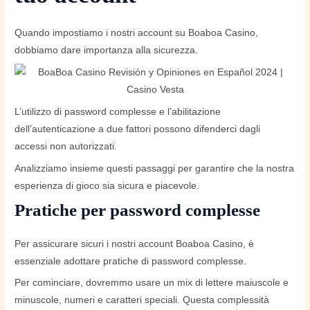
Quando impostiamo i nostri account su Boaboa Casino,
dobbiamo dare importanza alla sicurezza.
L’utilizzo di password complesse e l’abilitazione
dell’autenticazione a due fattori possono difenderci dagli
accessi non autorizzati.
Analizziamo insieme questi passaggi per garantire che la nostra
esperienza di gioco sia sicura e piacevole.
Pratiche per password complesse
Per assicurare sicuri i nostri account Boaboa Casino, è
essenziale adottare pratiche di password complesse.
Per cominciare, dovremmo usare un mix di lettere maiuscole e
minuscole, numeri e caratteri speciali. Questa complessità