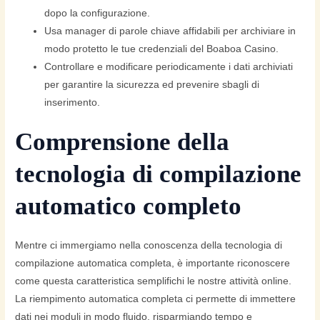
dopo la configurazione.
Usa manager di parole chiave affidabili per archiviare in
modo protetto le tue credenziali del Boaboa Casino.
Controllare e modificare periodicamente i dati archiviati
per garantire la sicurezza ed prevenire sbagli di
inserimento.
Comprensione della
tecnologia di compilazione
automatico completo
Mentre ci immergiamo nella conoscenza della tecnologia di
compilazione automatica completa, è importante riconoscere
come questa caratteristica semplifichi le nostre attività online.
La riempimento automatica completa ci permette di immettere
dati nei moduli in modo fluido, risparmiando tempo e