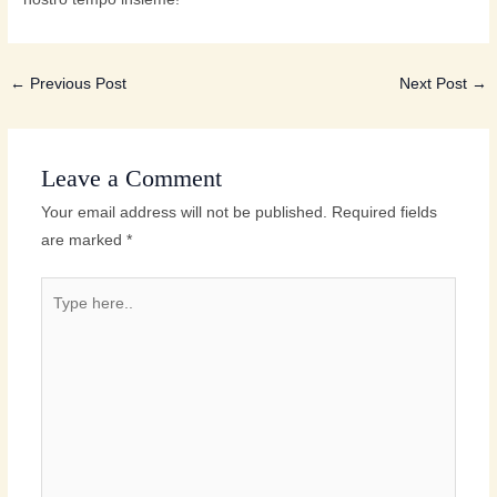
←
Previous Post
Next Post
→
Leave a Comment
Your email address will not be published.
Required fields
are marked
*
Type
here..