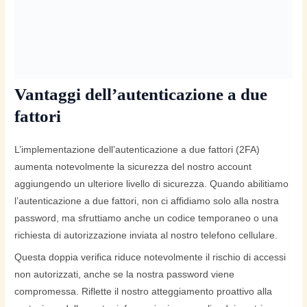
Vantaggi dell’autenticazione a due
fattori
L’implementazione dell’autenticazione a due fattori (2FA)
aumenta notevolmente la sicurezza del nostro account
aggiungendo un ulteriore livello di sicurezza. Quando abilitiamo
l’autenticazione a due fattori, non ci affidiamo solo alla nostra
password, ma sfruttiamo anche un codice temporaneo o una
richiesta di autorizzazione inviata al nostro telefono cellulare.
Questa doppia verifica riduce notevolmente il rischio di accessi
non autorizzati, anche se la nostra password viene
compromessa. Riflette il nostro atteggiamento proattivo alla