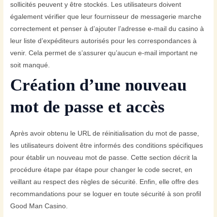
sollicités peuvent y être stockés. Les utilisateurs doivent
également vérifier que leur fournisseur de messagerie marche
correctement et penser à d’ajouter l’adresse e-mail du casino à
leur liste d’expéditeurs autorisés pour les correspondances à
venir. Cela permet de s’assurer qu’aucun e-mail important ne
soit manqué.
Création d’une nouveau
mot de passe et accès
Après avoir obtenu le URL de réinitialisation du mot de passe,
les utilisateurs doivent être informés des conditions spécifiques
pour établir un nouveau mot de passe. Cette section décrit la
procédure étape par étape pour changer le code secret, en
veillant au respect des règles de sécurité. Enfin, elle offre des
recommandations pour se loguer en toute sécurité à son profil
Good Man Casino.