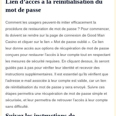
Lien d’accès à la réinitialisation du
mot de passe
Comment les usagers peuvent-ils initier efficacement la
procédure de restauration de mot de passe ? Pour commencer,
ils doivent se rendre sur la page de connexion de Good Man
Casino et cliquer sur le lien « Mot de passe oublié ». Ce lien
leur donne accès aux options de récupération de mot de passe
conçues pour restaurer l’accès à leur compte tout en respectant
les mesures de sécurité requises. En cliquant dessus, ils seront
guidés pas à pas pour vérifier leur identité et recevoir des
instructions supplémentaires. Il est essentiel qu’ils vérifient que
l’adresse e-mail associée à leur compte est valide, car un lien
de réinitialisation du mot de passe y sera envoyé. Suivre ces
étapes permettra une récupération de mot de passe simple et
sécurisée, et leur permettra de retrouver l’accès à leur compte
sans difficulté.
Suivez les instructions de