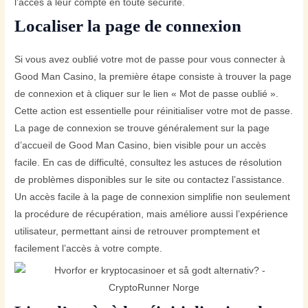
l’accès à leur compte en toute sécurité.
Localiser la page de connexion
Si vous avez oublié votre mot de passe pour vous connecter à
Good Man Casino, la première étape consiste à trouver la page
de connexion et à cliquer sur le lien « Mot de passe oublié ».
Cette action est essentielle pour réinitialiser votre mot de passe.
La page de connexion se trouve généralement sur la page
d’accueil de Good Man Casino, bien visible pour un accès
facile. En cas de difficulté, consultez les astuces de résolution
de problèmes disponibles sur le site ou contactez l’assistance.
Un accès facile à la page de connexion simplifie non seulement
la procédure de récupération, mais améliore aussi l’expérience
utilisateur, permettant ainsi de retrouver promptement et
facilement l’accès à votre compte.