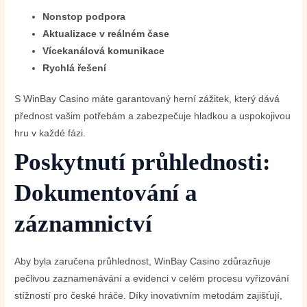
Nonstop podpora
Aktualizace v reálném čase
Vícekanálová komunikace
Rychlá řešení
S WinBay Casino máte garantovaný herní zážitek, který dává
přednost vašim potřebám a zabezpečuje hladkou a uspokojivou
hru v každé fázi.
Poskytnutí průhlednosti:
Dokumentování a
záznamnictví
Aby byla zaručena průhlednost, WinBay Casino zdůrazňuje
pečlivou zaznamenávání a evidenci v celém procesu vyřizování
stížností pro české hráče. Díky inovativním metodám zajišťují,