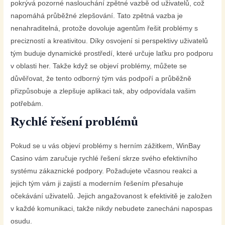
pokrývá pozorné naslouchání zpětné vazbě od uživatelů, což
napomáhá průběžné zlepšování. Tato zpětná vazba je
nenahraditelná, protože dovoluje agentům řešit problémy s
precizností a kreativitou. Díky osvojení si perspektivy uživatelů
tým buduje dynamické prostředí, které určuje laťku pro podporu
v oblasti her. Takže když se objeví problémy, můžete se
důvěřovat, že tento odborný tým vás podpoří a průběžně
přizpůsobuje a zlepšuje aplikaci tak, aby odpovídala vašim
potřebám.
Rychlé řešení problémů
Pokud se u vás objeví problémy s herním zážitkem, WinBay
Casino vám zaručuje rychlé řešení skrze svého efektivního
systému zákaznické podpory. Požadujete včasnou reakci a
jejich tým vám ji zajistí a moderním řešením přesahuje
očekávání uživatelů. Jejich angažovanost k efektivitě je založen
v každé komunikaci, takže nikdy nebudete zanecháni napospas
osudu.