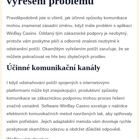
vyřešení problémů
Pravděpodobně jste si všimli, jak účinné způsoby komunikace
mohou znamenat zásadní změnu, když máte problém s aplikací
WinBay Casino. Oddaný tým zákaznické podpory je nezbytný,
protože vám poskytne péči a odborné znalosti nezbytné k
odstranění potíží. Okamžitým vyřešením potíží zaručuje, že se
můžete pokračovat ve hře bez zbytečných prodlev.
Účinné komunikační kanály
I když odstraňování potíží spojených s internetovými
platformami může být znepokojující, produktivní způsoby
komunikace se zákaznickou podporou mohou proces řešení
značně usnadnit. Software WinBay Casino exceluje v nabídce
efektivních komunikačních metod navržených tak, aby splňovaly
vašim potřebám. Jejich adaptabilní metoda vám dovoluje rychle
poskytovat okamžitou odezvu a obdržet důležité odpovědi.