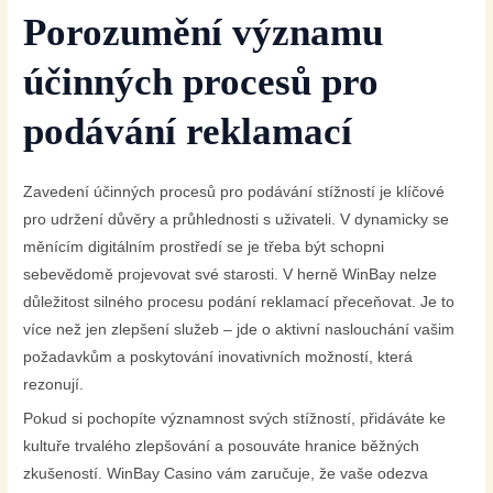
Porozumění významu
účinných procesů pro
podávání reklamací
Zavedení účinných procesů pro podávání stížností je klíčové
pro udržení důvěry a průhlednosti s uživateli. V dynamicky se
měnícím digitálním prostředí se je třeba být schopni
sebevědomě projevovat své starosti. V herně WinBay nelze
důležitost silného procesu podání reklamací přeceňovat. Je to
více než jen zlepšení služeb – jde o aktivní naslouchání vašim
požadavkům a poskytování inovativních možností, která
rezonují.
Pokud si pochopíte významnost svých stížností, přidáváte ke
kultuře trvalého zlepšování a posouváte hranice běžných
zkušeností. WinBay Casino vám zaručuje, že vaše odezva