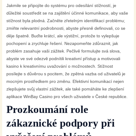
Jakmile se připojíte do systému pro odesílání stížností, je
důležité soustředit se na zajištění účinné komunikace, aby vaše
stížnost byla plodná. Začněte zřetelným identifikací problému;
zmiňte relevantní podrobnosti, abyste přesně definovali, co se
děje špatně. Buďte krátcí, ale výstižní, protože to vylepšuje
pochopení a zrychluje řešení. Nezapomeňte zdůraznit, jak
problém zasahuje vaši zážitek. Pečlivě formulujte svá slova,
abyste ve své odezvě podnítili kreativní přístup a motivovali
kasino k kreativnímu uvažování o možnostech. Stížnost
posílejte s důvěrou s pocitem, že zpětná vazba od uživatelů je
mocným prostředkem pro změnu. Efektivní komunikací nejen
zlepšujete svůj vlastní zážitek, ale také pomáháte ke zlepšení
aplikace WinBay Casino pro všech uživatele v České republice.
Prozkoumání role
zákaznické podpory při