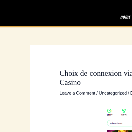
Skip
Post
to
navigation
Home
content
Choix de connexion via
Casino
Leave a Comment
/
Uncategorized
/ 