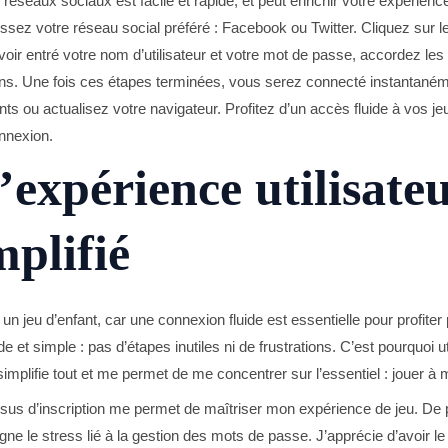
réseaux sociaux est facile et rapide, et peut enrichir votre expérien
ssez votre réseau social préféré : Facebook ou Twitter. Cliquez sur 
s avoir entré votre nom d’utilisateur et votre mot de passe, accordez l
ns. Une fois ces étapes terminées, vous serez connecté instantanéme
nts ou actualisez votre navigateur. Profitez d’un accès fluide à vos je
nnexion.
’expérience utilisate
mplifié
n jeu d’enfant, car une connexion fluide est essentielle pour profiter
 et simple : pas d’étapes inutiles ni de frustrations. C’est pourquoi u
implifie tout et me permet de me concentrer sur l’essentiel : jouer à 
cessus d’inscription me permet de maîtriser mon expérience de jeu. De 
ne le stress lié à la gestion des mots de passe. J’apprécie d’avoir le