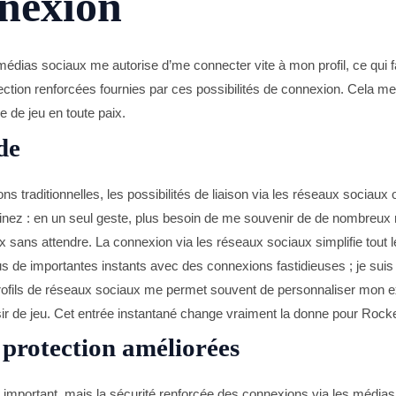
nnexion
dias sociaux me autorise d’me connecter vite à mon profil, ce qui fa
tection renforcées fournies par ces possibilités de connexion. Cela me 
 de jeu en toute paix.
de
ons traditionnelles, les possibilités de liaison via les réseaux sociaux
inez : en un seul geste, plus besoin de me souvenir de de nombreux m
x sans attendre. La connexion via les réseaux sociaux simplifie tout
s de importantes instants avec des connexions fastidieuses ; je suis 
profils de réseaux sociaux me permet souvent de personnaliser mon e
ir de jeu. Cet entrée instantané change vraiment la donne pour Rock
 protection améliorées
t important, mais la sécurité renforcée des connexions via les média