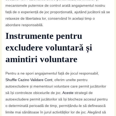
mecanismele puternice de control arată angajamentul nostru
față de o experiență de joc proporționată, ajutând jucătorii să se
relaxeze de libertatea lor, conservând în același timp o
abordare responsabilă.
Instrumente pentru
excludere voluntară și
amintiri voluntare
Pentru a ne spori angajamentul față de jocul responsabil,
Shuffle Cazino Validare Cont
, oferim unelte pentru
autoexcludere și mementouri voluntare care permit jucătorilor
să își controleze obiceiurile de joc.
Aceste
strategii de
autoexcludere permit jucătorilor să își blocheze accesul pentru
o determinată perioadă de timp, permițându-le să definească
limite mai sănătoase în jurul activităților lor de joc. Alegând să