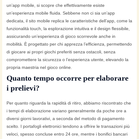
un’app mobile, si scopre che effettivamente esiste
un’esperienza mobile fluida. Sebbene non ci sia un’app
dedicata, il sito mobile replica le caratteristiche dell’app, come la
funzionalità touch, la esplorazione intuitiva e il design flessibile,
assicurando un’esperienza di gioco scorrevole anche in
mobilità. È progettato per chi apprezza l’efficienza, permettendo
di giocare ai propri giochi preferiti senza ostacoli, senza
compromettere la sicurezza o l’esperienza utente, elevando la
propria maestria nel gioco online.
Quanto tempo occorre per elaborare
i prelievi?
Per quanto riguarda la rapidità di ritiro, abbiamo riscontrato che
i tempi di elaborazione variano generalmente da poche ore a
diversi giorni lavorativi, a seconda del metodo di pagamento
scelto. I portafogli elettronici tendono a offrire le transazioni più
veloci, spesso concluse entro 24 ore, mentre i bonifici bancari