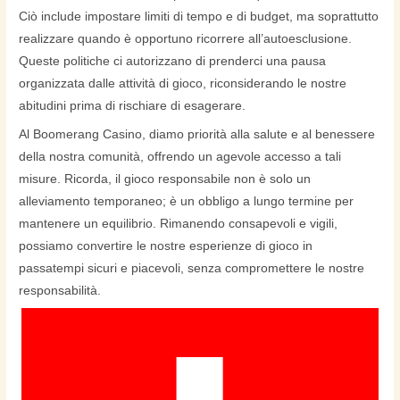
Ciò include impostare limiti di tempo e di budget, ma soprattutto
realizzare quando è opportuno ricorrere all’autoesclusione.
Queste politiche ci autorizzano di prenderci una pausa
organizzata dalle attività di gioco, riconsiderando le nostre
abitudini prima di rischiare di esagerare.
Al Boomerang Casino, diamo priorità alla salute e al benessere
della nostra comunità, offrendo un agevole accesso a tali
misure. Ricorda, il gioco responsabile non è solo un
alleviamento temporaneo; è un obbligo a lungo termine per
mantenere un equilibrio. Rimanendo consapevoli e vigili,
possiamo convertire le nostre esperienze di gioco in
passatempi sicuri e piacevoli, senza compromettere le nostre
responsabilità.