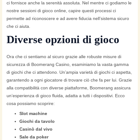
ci fornisce anche la serenità assoluta. Nel mentre ci godiamo le
nostre sessioni di gioco online, capire questi processi ci
permette ad riconoscere e ad avere fiducia nell’sistema sicuro
che ci aiuta.
Diverse opzioni di gioco
Ora che ci sentiamo al sicuro grazie alle robuste misure di
sicurezza di Boomerang Casino, esaminiamo la vasta gamma
di giochi che ci attendono. Un’ampia varietà di giochi ci aspetta,
garantendo a ogni giocatore di trovare ciò che fa per lui. Grazie
alla compatibilità con diverse piattaforme, Boomerang assicura
un’esperienza di gioco fluida, adatta a tutti i dispositivi. Ecco
cosa possiamo scoprire:
Slot machine
Giochi da tavolo
Casinò dal vivo
Sale da poker