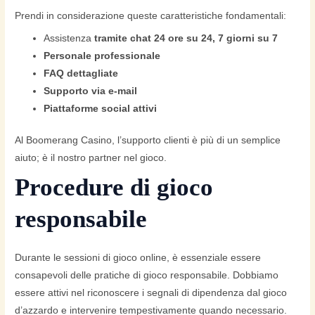
Prendi in considerazione queste caratteristiche fondamentali:
Assistenza
tramite chat 24 ore su 24, 7 giorni su 7
Personale professionale
FAQ dettagliate
Supporto via e-mail
Piattaforme social attivi
Al Boomerang Casino, l’supporto clienti è più di un semplice
aiuto; è il nostro partner nel gioco.
Procedure di gioco
responsabile
Durante le sessioni di gioco online, è essenziale essere
consapevoli delle pratiche di gioco responsabile. Dobbiamo
essere attivi nel riconoscere i segnali di dipendenza dal gioco
d’azzardo e intervenire tempestivamente quando necessario.