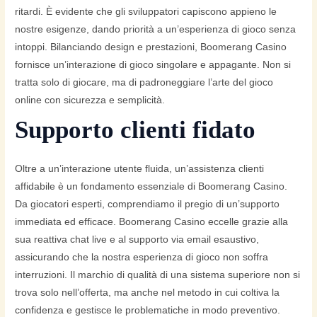
ritardi. È evidente che gli sviluppatori capiscono appieno le
nostre esigenze, dando priorità a un’esperienza di gioco senza
intoppi. Bilanciando design e prestazioni, Boomerang Casino
fornisce un’interazione di gioco singolare e appagante. Non si
tratta solo di giocare, ma di padroneggiare l’arte del gioco
online con sicurezza e semplicità.
Supporto clienti fidato
Oltre a un’interazione utente fluida, un’assistenza clienti
affidabile è un fondamento essenziale di Boomerang Casino.
Da giocatori esperti, comprendiamo il pregio di un’supporto
immediata ed efficace. Boomerang Casino eccelle grazie alla
sua reattiva chat live e al supporto via email esaustivo,
assicurando che la nostra esperienza di gioco non soffra
interruzioni. Il marchio di qualità di una sistema superiore non si
trova solo nell’offerta, ma anche nel metodo in cui coltiva la
confidenza e gestisce le problematiche in modo preventivo.