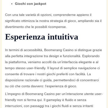
Giochi con jackpot
Con una tale varietà di opzioni, comprenderne appieno il
significato ottimizza la nostra strategia di gioco, ampliando sia il
divertimento che le possibili ricompense.
Esperienza intuitiva
In termini di accessibilità, Boomerang Casino si distingue grazie
alla perfetta integrazione tra design e funzionalità. Esplorando
la piattaforma, veniamo accolti da un’interfaccia elegante e al
tempo stesso user-friendly. Il layout di semplice navigazione ci
consente di trovare i nostri giochi preferiti con facilità. La
disposizione razionale ci guida, permettendoci di concentrarci
su ciò che conta davvero: l’esperienza di gioco.
L’impegno di Boomerang Casino per un’interazione utente user-
friendly non si ferma qui. Il gameplay è fluido e senza
interruzioni, con passaggi tra i giochi fluidi e senza irritanti