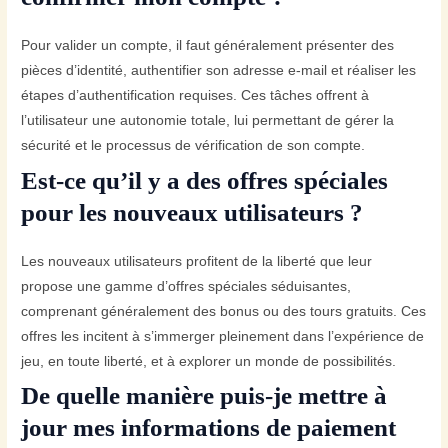
Pour valider un compte, il faut généralement présenter des
pièces d’identité, authentifier son adresse e-mail et réaliser les
étapes d’authentification requises. Ces tâches offrent à
l’utilisateur une autonomie totale, lui permettant de gérer la
sécurité et le processus de vérification de son compte.
Est-ce qu’il y a des offres spéciales
pour les nouveaux utilisateurs ?
Les nouveaux utilisateurs profitent de la liberté que leur
propose une gamme d’offres spéciales séduisantes,
comprenant généralement des bonus ou des tours gratuits. Ces
offres les incitent à s’immerger pleinement dans l’expérience de
jeu, en toute liberté, et à explorer un monde de possibilités.
De quelle manière puis-je mettre à
jour mes informations de paiement