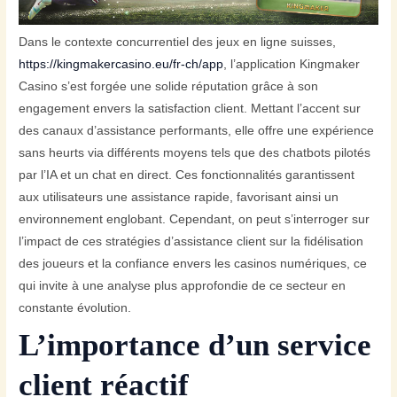
Dans le contexte concurrentiel des jeux en ligne suisses,
https://kingmakercasino.eu/fr-ch/app
, l’application Kingmaker
Casino s’est forgée une solide réputation grâce à son
engagement envers la satisfaction client. Mettant l’accent sur
des canaux d’assistance performants, elle offre une expérience
sans heurts via différents moyens tels que des chatbots pilotés
par l’IA et un chat en direct. Ces fonctionnalités garantissent
aux utilisateurs une assistance rapide, favorisant ainsi un
environnement englobant. Cependant, on peut s’interroger sur
l’impact de ces stratégies d’assistance client sur la fidélisation
des joueurs et la confiance envers les casinos numériques, ce
qui invite à une analyse plus approfondie de ce secteur en
constante évolution.
L’importance d’un service
client réactif