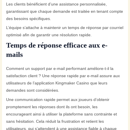
Les clients bénéficient d’une assistance personnalisée,
garantissant que chaque demande est traitée en tenant compte
des besoins spécifiques.
L’équipe s’attache à maintenir un temps de réponse par courriel
optimisé afin de garantir une résolution rapide.
Temps de réponse efficace aux e-
mails
Comment un support par e-mail performant améliore-t-il la
satisfaction client ? Une réponse rapide par e-mail assure aux
utilisateurs de l’application Kingmaker Casino que leurs
demandes sont considérées.
Une communication rapide permet aux joueurs d’obtenir
promptement les réponses dont ils ont besoin, les
encourageant ainsi à utiliser la plateforme sans contrainte et
sans hésitation. Cela réduit la frustration et retient les
utilisateurs, qui s’attendent à une assistance fiable à chaque