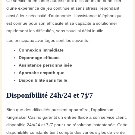
Ce service attentionné autorise aux utilisateurs de bénéficier
d’une expérience de jeu continue et sans stress, répondant
ainsi à leur nécessité d’autonomie. L’assistance téléphonique
est connue pour son efficacité et sa capacité à solutionner
rapidement les difficultés, sans souci ni délai inutile.
Les principaux avantages sont les suivants :
Connexion immédiate
Dépannage efficace
Assistance personnalisée
Approche empathique
Disponibilité sans faille
Disponibilité 24h/24 et 7j/7
Bien que des difficultés puissent apparaître, l’application
Kingmaker Casino garantit un entrée fluide à son service client,
disponible 24h/24 et 7j/7 pour une résolution instantanée. Cette
disponibilité constante tient compte des variés styles de vie de