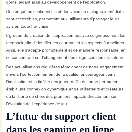
goûts, aidant ainsi au développement de l’application.
Des enquêtes confidentiels et des voies de dialogue immédiate
sont accessibles, permettant aux utilisateurs d’partager leurs
avis en toute franchise.
L’groupe de création de l’application analyse soigneusement les
feedback afin d’identifier les courants et les aspects à améliorer.
Ainsi, elle s’adapte promptement et de manière responsable, en
se concentrant sur l’changement des exigences des utilisateurs.
Des actualisations régulières témoignent de notre engagement
envers l’perfectionnement de la qualité, encourageant ainsi
l’implication et la fidélité des joueurs. Ce échange permanent
établit une connexion dynamique entre utilisateurs et créateurs,
où la liberté de choix des premiers impacte directement sur
l’évolution de l’expérience de jeu.
L’futur du support client
dans les gaming en ligne