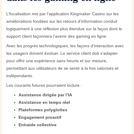
L’focalisation mis par l’application Kingmaker Casino sur les
améliorations fondées sur les retours d’information conduit
logiquement à une réflexion plus étendue sur la façon dont le
support client façonnera l’avenir des gaming en ligne.
Avec les progrès technologiques, les façons d’interaction avec
les usagers doivent évoluer. Le service client doit s’adapter
pour offrir une expérience sans heurts et sur mesure,
permettant aux utilisateurs de se sentir à la fois valorisés et
indépendants.
Les courants futures pourraient inclure :
Assistance dirigée par l’IA
Assistance en temps réel
Plateformes polyglottes
Engagement proactif
Entraide collective