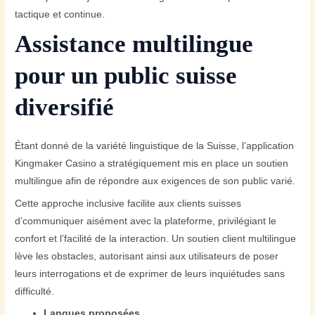
tactique et continue.
Assistance multilingue
pour un public suisse
diversifié
Étant donné de la variété linguistique de la Suisse, l’application
Kingmaker Casino a stratégiquement mis en place un soutien
multilingue afin de répondre aux exigences de son public varié.
Cette approche inclusive facilite aux clients suisses
d’communiquer aisément avec la plateforme, privilégiant le
confort et l’facilité de la interaction. Un soutien client multilingue
lève les obstacles, autorisant ainsi aux utilisateurs de poser
leurs interrogations et de exprimer de leurs inquiétudes sans
difficulté.
Langues proposées