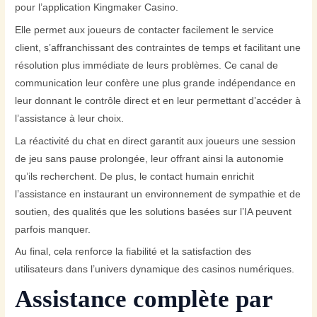
pour l’application Kingmaker Casino.
Elle permet aux joueurs de contacter facilement le service
client, s’affranchissant des contraintes de temps et facilitant une
résolution plus immédiate de leurs problèmes. Ce canal de
communication leur confère une plus grande indépendance en
leur donnant le contrôle direct et en leur permettant d’accéder à
l’assistance à leur choix.
La réactivité du chat en direct garantit aux joueurs une session
de jeu sans pause prolongée, leur offrant ainsi la autonomie
qu’ils recherchent. De plus, le contact humain enrichit
l’assistance en instaurant un environnement de sympathie et de
soutien, des qualités que les solutions basées sur l’IA peuvent
parfois manquer.
Au final, cela renforce la fiabilité et la satisfaction des
utilisateurs dans l’univers dynamique des casinos numériques.
Assistance complète par