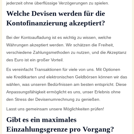
jederzeit ohne überflüssige Verzögerungen zu spielen.
Welche Devisen werden für die
Kontofinanzierung akzeptiert?
Bei der Kontoaufladung ist es wichtig zu wissen, welche
Währungen akzeptiert werden. Wir schätzen die Freiheit,
verschiedene Zahlungsmethoden zu nutzen, und die Akzeptanz
des Euro ist ein großer Vorteil.
Es vereinfacht Transaktionen für viele von uns. Mit Optionen
wie Kreditkarten und elektronischen Geldbörsen können wir das
wählen, was unseren Bedürfnissen am besten entspricht. Diese
Anpassungsfähigkeit ermöglicht es uns, unser Erlebnis ohne
den Stress der Devisenumrechnung zu genießen.
Lasst uns gemeinsam unsere Möglichkeiten prüfen!
Gibt es ein maximales
Einzahlungsgrenze pro Vorgang?