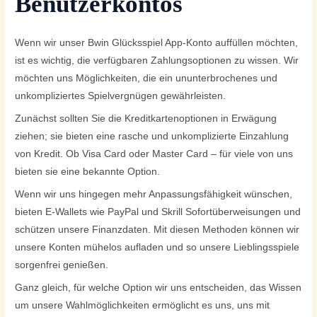
Benutzerkontos
Wenn wir unser Bwin Glücksspiel App-Konto auffüllen möchten,
ist es wichtig, die verfügbaren Zahlungsoptionen zu wissen. Wir
möchten uns Möglichkeiten, die ein ununterbrochenes und
unkompliziertes Spielvergnügen gewährleisten.
Zunächst sollten Sie die Kreditkartenoptionen in Erwägung
ziehen; sie bieten eine rasche und unkomplizierte Einzahlung
von Kredit. Ob Visa Card oder Master Card – für viele von uns
bieten sie eine bekannte Option.
Wenn wir uns hingegen mehr Anpassungsfähigkeit wünschen,
bieten E-Wallets wie PayPal und Skrill Sofortüberweisungen und
schützen unsere Finanzdaten. Mit diesen Methoden können wir
unsere Konten mühelos aufladen und so unsere Lieblingsspiele
sorgenfrei genießen.
Ganz gleich, für welche Option wir uns entscheiden, das Wissen
um unsere Wahlmöglichkeiten ermöglicht es uns, uns mit