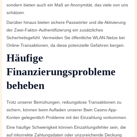
sondern bieten auch ein Maß an Anonymität, das viele von uns
schätzen.
Darüber hinaus bieten sichere Passwörter und die Aktivierung
der Zwei-Faktor-Authentifizierung ein zusätzliches
Sicherheitsgefühl. Vermeiden Sie öffentliche WLAN-Netze bei
Online-Transaktionen, da diese potenzielle Gefahren bergen.
Häufige
Finanzierungsprobleme
beheben
Trotz unserer Bemühungen, reibungslose Transaktionen zu
sichern, können beim Aufladen unserer Bwin Casino App-
Konten gelegentlich Probleme mit der Einzahlung vorkommen.
Eine häufige Schwierigkeit können Einzahlungsfehler sein, die
auf inkorrekte Zahlungsdaten oder unzureichende Deckung