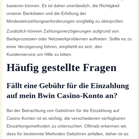
basieren können. Es ist daher unerlässlich, die Richtigkeit
unserer Bankdaten und die Erfüllung der
Mindesteinzahlungsanforderungen sorgfältig zu überprüfen.
Zusätzlich können Zahlungsverzögerungen aufgrund von
Bankprozessen oder Netzwerkproblemen auftreten. Sollte es zu
einer Verzögerung führen, empfiehlt es sich, den
Kundenservice um Hilfe zu bitten.
Häufig gestellte Fragen
Fällt eine Gebühr für die Einzahlung
auf mein Bwin Casino-Konto an?
Bei der Betrachtung von Gebühren für die Einzahlung auf
Casino-Konten ist es wichtig, die verschiedenen verfügbaren
Einzahlungsmethoden zu untersuchen. Oftmals erkennen wir,
dass für bestimmte Methoden Gebühren anfallen, daher ist es