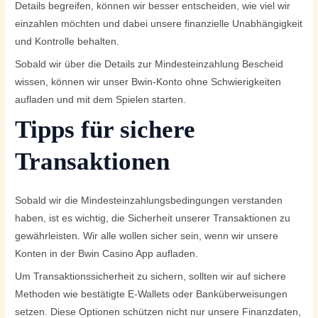
Details begreifen, können wir besser entscheiden, wie viel wir
einzahlen möchten und dabei unsere finanzielle Unabhängigkeit
und Kontrolle behalten.
Sobald wir über die Details zur Mindesteinzahlung Bescheid
wissen, können wir unser Bwin-Konto ohne Schwierigkeiten
aufladen und mit dem Spielen starten.
Tipps für sichere
Transaktionen
Sobald wir die Mindesteinzahlungsbedingungen verstanden
haben, ist es wichtig, die Sicherheit unserer Transaktionen zu
gewährleisten. Wir alle wollen sicher sein, wenn wir unsere
Konten in der Bwin Casino App aufladen.
Um Transaktionssicherheit zu sichern, sollten wir auf sichere
Methoden wie bestätigte E-Wallets oder Banküberweisungen
setzen. Diese Optionen schützen nicht nur unsere Finanzdaten,