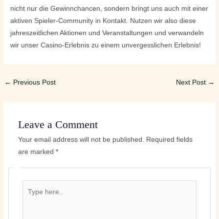
nicht nur die Gewinnchancen, sondern bringt uns auch mit einer
aktiven Spieler-Community in Kontakt. Nutzen wir also diese
jahreszeitlichen Aktionen und Veranstaltungen und verwandeln
wir unser Casino-Erlebnis zu einem unvergesslichen Erlebnis!
←
Previous Post
Next Post
→
Leave a Comment
Your email address will not be published.
Required fields
are marked
*
Type
here..