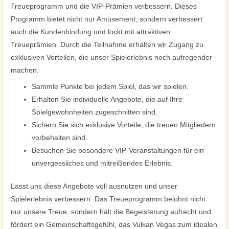
Treueprogramm und die VIP-Prämien verbessern. Dieses
Programm bietet nicht nur Amüsement, sondern verbessert
auch die Kundenbindung und lockt mit attraktiven
Treueprämien. Durch die Teilnahme erhalten wir Zugang zu
exklusiven Vorteilen, die unser Spielerlebnis noch aufregender
machen.
Sammle Punkte bei jedem Spiel, das wir spielen.
Erhalten Sie individuelle Angebote, die auf Ihre
Spielgewohnheiten zugeschnitten sind.
Sichern Sie sich exklusive Vorteile, die treuen Mitgliedern
vorbehalten sind.
Besuchen Sie besondere VIP-Veranstaltungen für ein
unvergessliches und mitreißendes Erlebnis.
Lasst uns diese Angebote voll ausnutzen und unser
Spielerlebnis verbessern. Das Treueprogramm belohnt nicht
nur unsere Treue, sondern hält die Begeisterung aufrecht und
fördert ein Gemeinschaftsgefühl, das Vulkan Vegas zum idealen