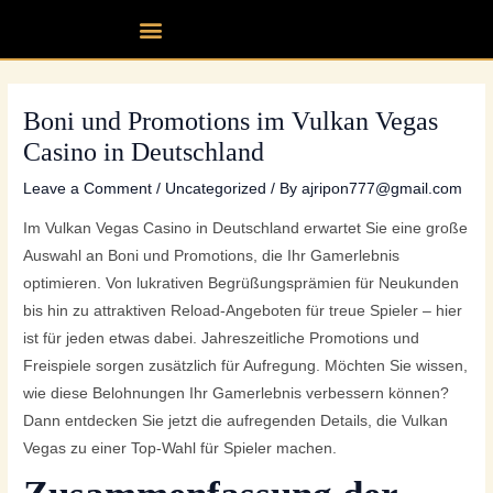
Skip
Post
Menu
Our fleet
Partner up
Contact Us
to
navigation
content
Boni und Promotions im Vulkan Vegas
Casino in Deutschland
Leave a Comment
/
Uncategorized
/ By
ajripon777@gmail.com
Im Vulkan Vegas Casino in Deutschland erwartet Sie eine große
Auswahl an Boni und Promotions, die Ihr Gamerlebnis
optimieren. Von lukrativen Begrüßungsprämien für Neukunden
bis hin zu attraktiven Reload-Angeboten für treue Spieler – hier
ist für jeden etwas dabei. Jahreszeitliche Promotions und
Freispiele sorgen zusätzlich für Aufregung. Möchten Sie wissen,
wie diese Belohnungen Ihr Gamerlebnis verbessern können?
Dann entdecken Sie jetzt die aufregenden Details, die Vulkan
Vegas zu einer Top-Wahl für Spieler machen.