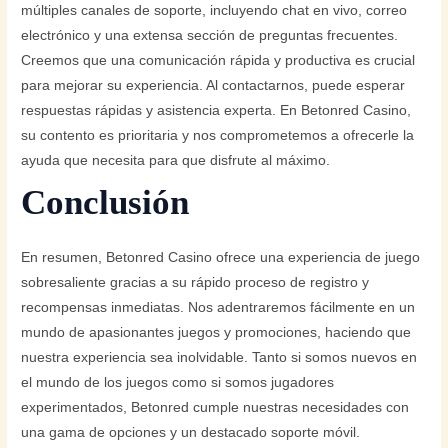
múltiples canales de soporte, incluyendo chat en vivo, correo
electrónico y una extensa sección de preguntas frecuentes.
Creemos que una comunicación rápida y productiva es crucial
para mejorar su experiencia. Al contactarnos, puede esperar
respuestas rápidas y asistencia experta. En Betonred Casino,
su contento es prioritaria y nos comprometemos a ofrecerle la
ayuda que necesita para que disfrute al máximo.
Conclusión
En resumen, Betonred Casino ofrece una experiencia de juego
sobresaliente gracias a su rápido proceso de registro y
recompensas inmediatas. Nos adentraremos fácilmente en un
mundo de apasionantes juegos y promociones, haciendo que
nuestra experiencia sea inolvidable. Tanto si somos nuevos en
el mundo de los juegos como si somos jugadores
experimentados, Betonred cumple nuestras necesidades con
una gama de opciones y un destacado soporte móvil.