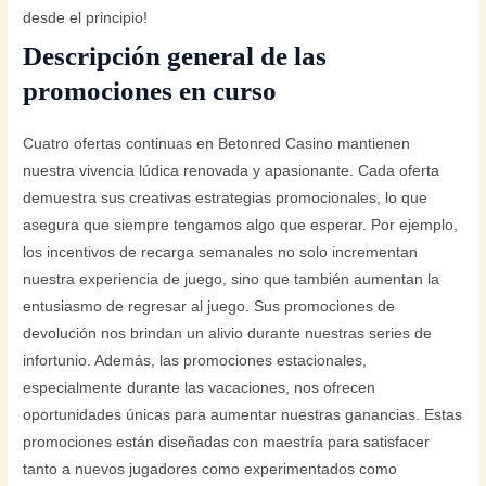
desde el principio!
Descripción general de las
promociones en curso
Cuatro ofertas continuas en Betonred Casino mantienen
nuestra vivencia lúdica renovada y apasionante. Cada oferta
demuestra sus creativas estrategias promocionales, lo que
asegura que siempre tengamos algo que esperar. Por ejemplo,
los incentivos de recarga semanales no solo incrementan
nuestra experiencia de juego, sino que también aumentan la
entusiasmo de regresar al juego. Sus promociones de
devolución nos brindan un alivio durante nuestras series de
infortunio. Además, las promociones estacionales,
especialmente durante las vacaciones, nos ofrecen
oportunidades únicas para aumentar nuestras ganancias. Estas
promociones están diseñadas con maestría para satisfacer
tanto a nuevos jugadores como experimentados como