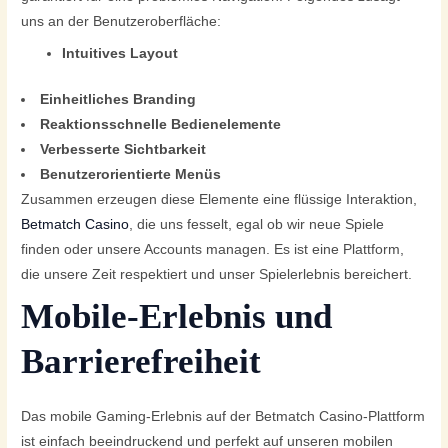
uns an der Benutzeroberfläche:
Intuitives Layout
Einheitliches Branding
Reaktionsschnelle Bedienelemente
Verbesserte Sichtbarkeit
Benutzerorientierte Menüs
Zusammen erzeugen diese Elemente eine flüssige Interaktion,
Betmatch Casino
, die uns fesselt, egal ob wir neue Spiele
finden oder unsere Accounts managen. Es ist eine Plattform,
die unsere Zeit respektiert und unser Spielerlebnis bereichert.
Mobile-Erlebnis und
Barrierefreiheit
Das mobile Gaming-Erlebnis auf der Betmatch Casino-Plattform
ist einfach beeindruckend und perfekt auf unseren mobilen