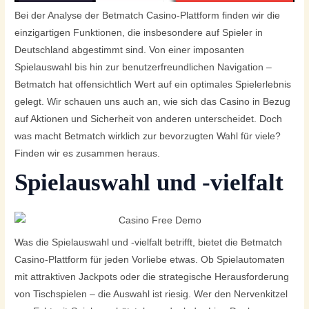
Bei der Analyse der Betmatch Casino-Plattform finden wir die
einzigartigen Funktionen, die insbesondere auf Spieler in
Deutschland abgestimmt sind. Von einer imposanten
Spielauswahl bis hin zur benutzerfreundlichen Navigation –
Betmatch hat offensichtlich Wert auf ein optimales Spielerlebnis
gelegt. Wir schauen uns auch an, wie sich das Casino in Bezug
auf Aktionen und Sicherheit von anderen unterscheidet. Doch
was macht Betmatch wirklich zur bevorzugten Wahl für viele?
Finden wir es zusammen heraus.
Spielauswahl und -vielfalt
Was die Spielauswahl und -vielfalt betrifft, bietet die Betmatch
Casino-Plattform für jeden Vorliebe etwas. Ob Spielautomaten
mit attraktiven Jackpots oder die strategische Herausforderung
von Tischspielen – die Auswahl ist riesig. Wer den Nervenkitzel