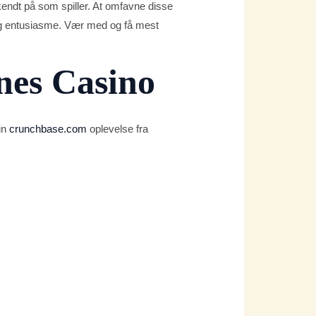
kendt på som spiller. At omfavne disse
r og entusiasme. Vær med og få mest
ines Casino
in
crunchbase.com
oplevelse fra