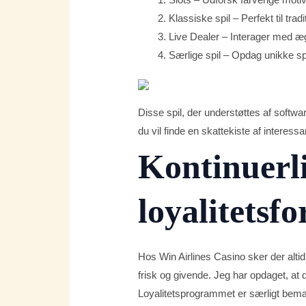
Klassiske spil – Perfekt til trad
Live Dealer – Interager med æg
Særlige spil – Opdag unikke sp
Disse spil, der understøttes af softw
du vil finde en skattekiste af interess
Kontinuerl
loyalitetsfo
Hos Win Airlines Casino sker der alt
frisk og givende. Jeg har opdaget, at d
Loyalitetsprogrammet er særligt bemær