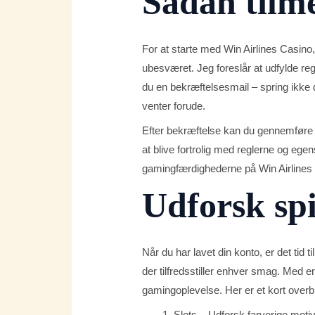
Sådan tilme
For at starte med Win Airlines Casino
ubesværet. Jeg foreslår at udfylde reg
du en bekræftelsesmail – spring ikke de
venter forude.
Efter bekræftelse kan du gennemføre d
at blive fortrolig med reglerne og egen
gamingfærdighederne på Win Airlines
Udforsk spi
Når du har lavet din konto, er det tid
der tilfredsstiller enhver smag. Med e
gamingoplevelse. Her er et kort overbl
Slots – Udforsk farverige motiv