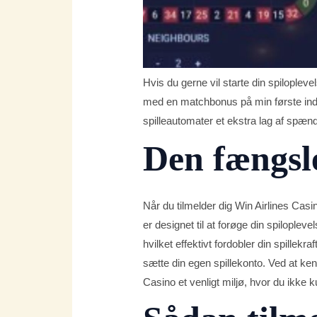
Hvis du gerne vil starte din spiloplev
med en matchbonus på min første indbe
spilleautomater et ekstra lag af spæ
Den fængsl
Når du tilmelder dig Win Airlines Cas
er designet til at forøge din spiloplev
hvilket effektivt fordobler din spillek
sætte din egen spillekonto. Ved at ken
Casino et venligt miljø, hvor du ikke 