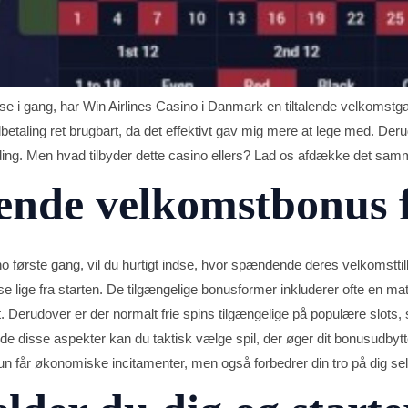
else i gang, har Win Airlines Casino i Danmark en tiltalende velkomstg
taling ret brugbart, da det effektivt gav mig mere at lege med. Derudo
nding. Men hvad tilbyder dette casino ellers? Lad os afdække det sa
ende velkomstbonus f
ino første gang, vil du hurtigt indse, hvor spændende deres velkomstti
else lige fra starten. De tilgængelige bonusformer inkluderer ofte en m
raft. Derudover er der normalt frie spins tilgængelige på populære slot
de disse aspekter kan du taktisk vælge spil, der øger dit bonusudbytte
kun får økonomiske incitamenter, men også forbedrer din tro på dig sel