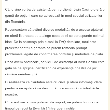
Când vine vorba de asistență pentru clienți, Bwin Casino oferă o
gamă de opțiuni care se adresează în mod special utilizatorilor
din România.
Recunoaștem că având diverse modalități de a accesa ajutorul
ne oferă libertatea de a alege ceea ce ni se corespunde cel mai
bine. De la asistența prin e-mail la FAQ detaliate, totul este
proiectat pentru a garanta că putem remedia prompt
problemele legate de confirmarea contului și metodele de plată.
Dacă avem obstacole, serviciul de asistență al Bwin Casino este
gata să ne sprijine, certificând că experiența noastră de joc
rămâne neîntreruptă.
Ei realizează că claritatea este crucială și oferă informații clare
pentru a ne ajuta să ne descurcăm cu ușurință cu întrebările
noastre.
Cu acest mecanism puternic de suport, ne putem bucura de
timpul petrecut la Bwin fără întreruperi inutile.