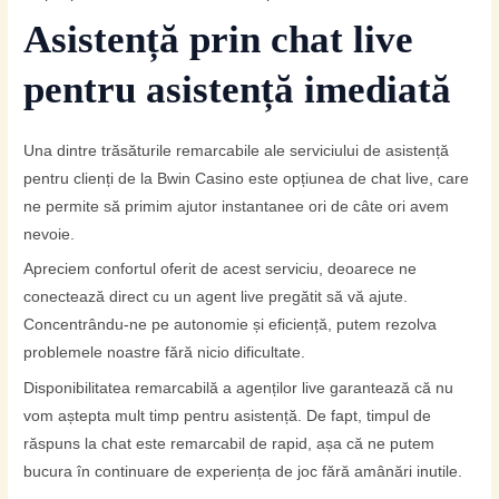
Asistență prin chat live
pentru asistență imediată
Una dintre trăsăturile remarcabile ale serviciului de asistență
pentru clienți de la Bwin Casino este opțiunea de chat live, care
ne permite să primim ajutor instantanee ori de câte ori avem
nevoie.
Apreciem confortul oferit de acest serviciu, deoarece ne
conectează direct cu un agent live pregătit să vă ajute.
Concentrându-ne pe autonomie și eficiență, putem rezolva
problemele noastre fără nicio dificultate.
Disponibilitatea remarcabilă a agenților live garantează că nu
vom aștepta mult timp pentru asistență. De fapt, timpul de
răspuns la chat este remarcabil de rapid, așa că ne putem
bucura în continuare de experiența de joc fără amânări inutile.