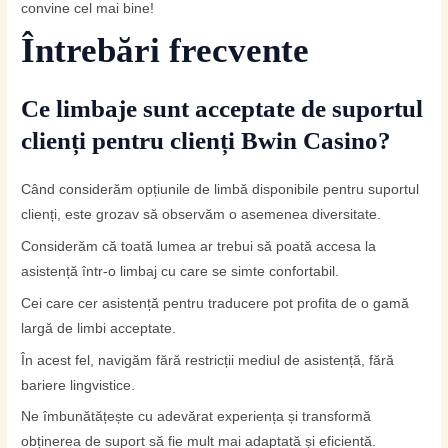
convine cel mai bine!
Întrebări frecvente
Ce limbaje sunt acceptate de suportul
clienți pentru clienți Bwin Casino?
Când considerăm opțiunile de limbă disponibile pentru suportul
clienți, este grozav să observăm o asemenea diversitate.
Considerăm că toată lumea ar trebui să poată accesa la
asistență într-o limbaj cu care se simte confortabil.
Cei care cer asistență pentru traducere pot profita de o gamă
largă de limbi acceptate.
În acest fel, navigăm fără restricții mediul de asistență, fără
bariere lingvistice.
Ne îmbunătățește cu adevărat experiența și transformă
obținerea de suport să fie mult mai adaptată și eficientă.