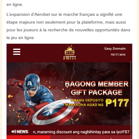
en ligne.
L’expansion d’Aerobet sur le marché français a signifié une
étape majeure non seulement pour la plateforme, mais aussi
pour les joueurs à la recherche de nouvelles opportunités dans
le jeu en ligne.