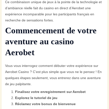
Ce combinaison unique de jeux à la pointe de la technologie et
d’ambiance réelle fait du casino en direct d’Aerobet une
expérience incomparable pour les participants français en
recherche de sensations fortes.
Commencement de votre
aventure au casino
Aerobet
Vous vous interrogez comment débuter votre expérience sur
Aerobet Casino ? C’est plus simple que vous ne le pensez ! En
quelques étapes seulement, vous entrerez dans une aventure
de jeu palpitante.
Finalisez votre enregistrement sur Aerobet
Explorez le tutoriel de jeu
Réclamez votre bonus de bienvenue