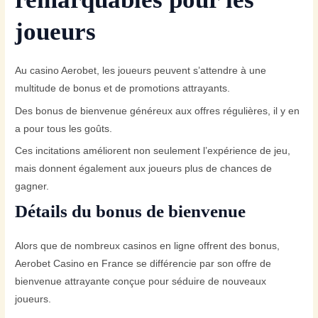
joueurs
Au casino Aerobet, les joueurs peuvent s’attendre à une
multitude de bonus et de promotions attrayants.
Des bonus de bienvenue généreux aux offres régulières, il y en
a pour tous les goûts.
Ces incitations améliorent non seulement l’expérience de jeu,
mais donnent également aux joueurs plus de chances de
gagner.
Détails du bonus de bienvenue
Alors que de nombreux casinos en ligne offrent des bonus,
Aerobet Casino en France se différencie par son offre de
bienvenue attrayante conçue pour séduire de nouveaux
joueurs.