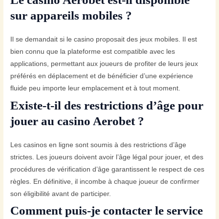
sur appareils mobiles ?
Il se demandait si le casino proposait des jeux mobiles. Il est
bien connu que la plateforme est compatible avec les
applications, permettant aux joueurs de profiter de leurs jeux
préférés en déplacement et de bénéficier d’une expérience
fluide peu importe leur emplacement et à tout moment.
Existe-t-il des restrictions d’âge pour
jouer au casino Aerobet ?
Les casinos en ligne sont soumis à des restrictions d’âge
strictes. Les joueurs doivent avoir l’âge légal pour jouer, et des
procédures de vérification d’âge garantissent le respect de ces
règles. En définitive, il incombe à chaque joueur de confirmer
son éligibilité avant de participer.
Comment puis-je contacter le service