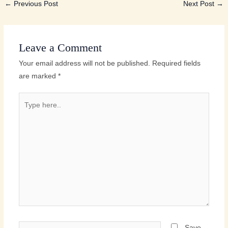
←
Previous Post
Next Post
→
Leave a Comment
Your email address will not be published.
Required fields
are marked
*
Type
here..
Name*
Save