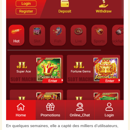
En quelques semaines, elle a capté des milliers d’utilisateurs,