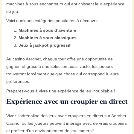
machines à sous enchanteurs qui enrichissent leur expérience
de jeu.
Voici quelques catégories populaires à découvrir :
Machines à sous d’aventure
Machines à sous classiques
Jeux à jackpot progressif
Au casino Aerobet, chaque tour offre une opportunité de
gagner, et grâce à une sélection aussi vaste, les joueurs
trouveront forcément quelque chose qui correspond à leurs
préférences.
Préparez-vous à vivre une expérience de jeu inoubliable !
Expérience avec un croupier en direct
Vivez l’adrénaline des jeux avec croupiers en direct sur Aerobet
Casino, où les joueurs peuvent interagir avec de vrais croupiers
et profiter d’un environnement de jeu immersif.