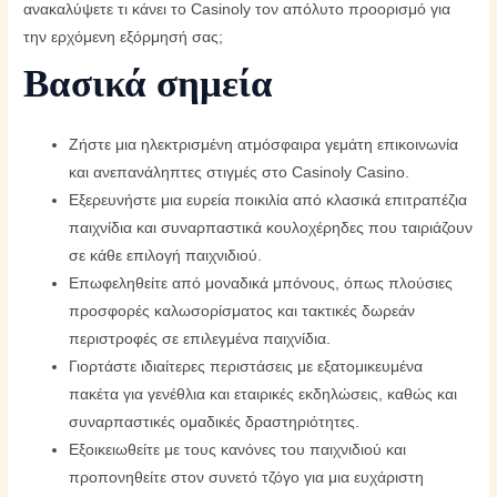
ανακαλύψετε τι κάνει το Casinoly τον απόλυτο προορισμό για
την ερχόμενη εξόρμησή σας;
Βασικά σημεία
Ζήστε μια ηλεκτρισμένη ατμόσφαιρα γεμάτη επικοινωνία
και ανεπανάληπτες στιγμές στο Casinoly Casino.
Εξερευνήστε μια ευρεία ποικιλία από κλασικά επιτραπέζια
παιχνίδια και συναρπαστικά κουλοχέρηδες που ταιριάζουν
σε κάθε επιλογή παιχνιδιού.
Επωφεληθείτε από μοναδικά μπόνους, όπως πλούσιες
προσφορές καλωσορίσματος και τακτικές δωρεάν
περιστροφές σε επιλεγμένα παιχνίδια.
Γιορτάστε ιδιαίτερες περιστάσεις με εξατομικευμένα
πακέτα για γενέθλια και εταιρικές εκδηλώσεις, καθώς και
συναρπαστικές ομαδικές δραστηριότητες.
Εξοικειωθείτε με τους κανόνες του παιχνιδιού και
προπονηθείτε στον συνετό τζόγο για μια ευχάριστη