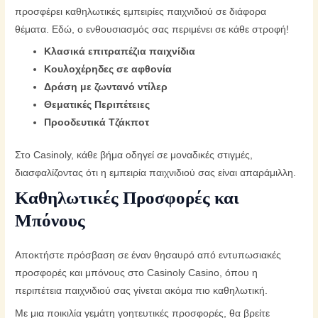
προσφέρει καθηλωτικές εμπειρίες παιχνιδιού σε διάφορα
θέματα. Εδώ, ο ενθουσιασμός σας περιμένει σε κάθε στροφή!
Κλασικά επιτραπέζια παιχνίδια
Κουλοχέρηδες σε αφθονία
Δράση με ζωντανό ντίλερ
Θεματικές Περιπέτειες
Προοδευτικά Τζάκποτ
Στο Casinoly, κάθε βήμα οδηγεί σε μοναδικές στιγμές,
διασφαλίζοντας ότι η εμπειρία παιχνιδιού σας είναι απαράμιλλη.
Καθηλωτικές Προσφορές και
Μπόνους
Αποκτήστε πρόσβαση σε έναν θησαυρό από εντυπωσιακές
προσφορές και μπόνους στο Casinoly Casino, όπου η
περιπέτεια παιχνιδιού σας γίνεται ακόμα πιο καθηλωτική.
Με μια ποικιλία γεμάτη γοητευτικές προσφορές, θα βρείτε