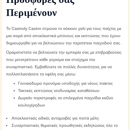
Περιμένουν
Το Casinoly Casino στρώνει το κόκκινο χαλί για τους παίχτες με
μια σειρά από αποκλειστικά μπόνους και εκπτώσεις που έχουν
δημιουργηθεί για να βελτιώσουν την περιπέτεια παιχνιδιού σας.
Οραματιστείτε να βελτιώνετε την εμπειρία σας με επιβραβεύσεις
που μετατρέπουν κάθε γύρισμα και στοίχημα πιο
συναρπαστικό. Εμβαθύνετε σε πολλές δυνατότητες για να
πολλαπλασιάσετε τα οφέλη σας μέσω:
Γενναιόδωρα προνόμια υποδοχής για νέους παίκτες
Τακτικές εκπτώσεις ισοδυναμίας καταθέσεων
Δωρεάν περιστροφές σε επιλεγμένα παιχνίδια καζίνο
κουλοχέρηδων
Αποκλειστικές ειδικές ανταμοιβές για πιστά μέλη
Συναρπαστικές θεματικές προωθητικές εκδηλώσεις όλο το