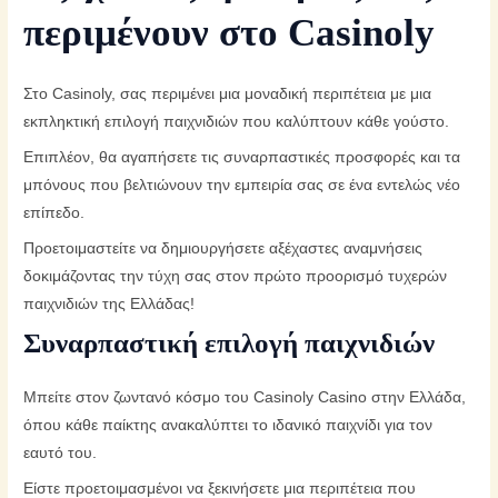
περιμένουν στο Casinoly
Στο Casinoly, σας περιμένει μια μοναδική περιπέτεια με μια
εκπληκτική επιλογή παιχνιδιών που καλύπτουν κάθε γούστο.
Επιπλέον, θα αγαπήσετε τις συναρπαστικές προσφορές και τα
μπόνους που βελτιώνουν την εμπειρία σας σε ένα εντελώς νέο
επίπεδο.
Προετοιμαστείτε να δημιουργήσετε αξέχαστες αναμνήσεις
δοκιμάζοντας την τύχη σας στον πρώτο προορισμό τυχερών
παιχνιδιών της Ελλάδας!
Συναρπαστική επιλογή παιχνιδιών
Μπείτε στον ζωντανό κόσμο του Casinoly Casino στην Ελλάδα,
όπου κάθε παίκτης ανακαλύπτει το ιδανικό παιχνίδι για τον
εαυτό του.
Είστε προετοιμασμένοι να ξεκινήσετε μια περιπέτεια που