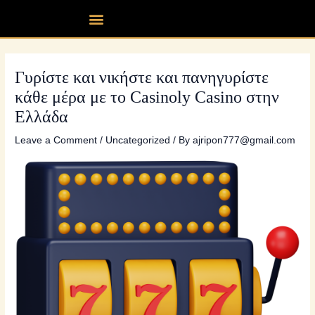
Skip
Post
Menu
Our fleet
Partner up
Contact Us
to
navigation
content
Γυρίστε και νικήστε και πανηγυρίστε
κάθε μέρα με το Casinoly Casino στην
Ελλάδα
Leave a Comment
/
Uncategorized
/ By
ajripon777@gmail.com